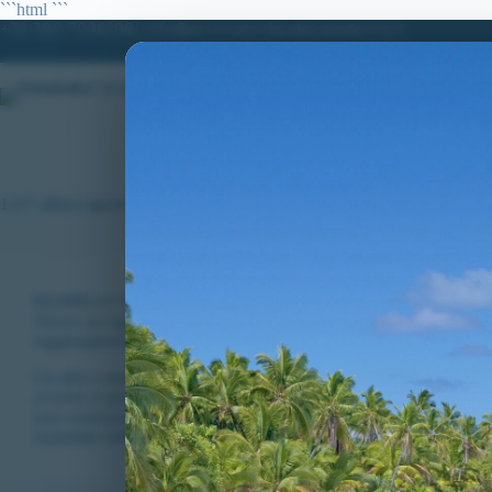
Salta
```html
```
al
+39 380.7996298| info@avvocatoclaudiacaradonna.it
contenuto
HOME
LO STUDIO
MATERIE DI
1227 allievi agenti della polizia di stato
RICORSI ATTIVI
,
VITTORIE CONSEGUITE
Nuovo accoglimento per candidato escluso dal concorso per 1227 al
raggiungimento dei 12/20.
Un altro candidato assistito dall’Avv. Claudia Caradonna ha ottenu
avverso il giudizio di esclusione agli accertamenti attitudinali del 
aver conseguito una media globale…
CLAUDIA CARADONNA
MARZO 4, 2022