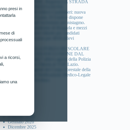
COMPOSIZIONE. Riaperta LA STRADA
DELLA CONTESTAZIONE.
nno presi in
Concorso 4.918 Allievi Carabinieri: nuova
ntattarla
vittoria al TAR Lazio. Il Giudice dispone
verificazione sull’esclusione per nistagmo.
Cheratocono, sindrome di Brugada e mezzi
di sintesi: 3 nuove vittorie per candidati
 mese di
esclusi dal concorso per 4918 allievi
 processuali
carabinieri.
DEFICIT DELLA FORZA MUSCOLARE
(HANDGRIP) ED ESCLUSIONE DAL
vi a ricorsi,
Concorso per 4617 allievi agenti della Polizia
li,
di Stato: Nuova Vittoria al TAR Lazio.
Concorso 46 agenti del Corpo Forestale della
sicilia: Ottenuta Verificazione Medico-Legale
per Candidato Escluso.
riamo una
ccolta articoli
Luglio 2026
Marzo 2026
Febbraio 2026
Gennaio 2026
Dicembre 2025