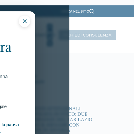
CERCA NEL SITO
×
RICHIEDI CONSULENZA
INTERVISTE
CONTATTI
ra
ategorie
Presentazione
Ricorsi Attivi
Tutti gli articoli
onna
Vittorie Conseguite
timi articoli
gale
ACCERTAMENTI ATTITUDINALI
CONCORSI POLIZIA DI STATO: DUE
NUOVE ORDINANZE DEL TAR LAZIO
 la pausa
DISPONGONO IL RIESAME CON
COMMISSIONE IN DIVERSA
.