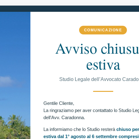
COMUNICAZIONE
 COMPETENZA
VITTORIE CONSEGUITE
RECENSIONI
BLOG
Avviso chiusu
estiva
C
Studio Legale dell’Avvocato Carad
lievi agenti della Polizia di Stato per mancato
Ul
Gentile Cliente,
to l’accoglimento del ricorso proposto al Tar Lazio
La ringraziamo per aver contattato lo Studio Le
concorso per 1227 allievi agenti della Polizia di Stato per
dell’Avv. Caradonna.
La informiamo che lo Studio resterà
chiuso per
estiva dal 1° agosto al 6 settembre compresi