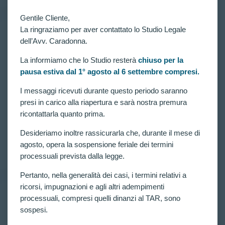
Gentile Cliente,
La ringraziamo per aver contattato lo Studio Legale
dell’Avv. Caradonna.
RICORSI ATTIVI
,
VITTORIE CONSEGUITE
Concorso per 2938 allievi carabinieri in ferma
quadriennale: disposto riesame con nuovo colloquio
La informiamo che lo Studio resterà
chiuso per la
per altri due candidati esclusi agli accertamenti
pausa estiva dal 1° agosto al 6 settembre compresi.
attitudinali(art. 11 comma 4)
I messaggi ricevuti durante questo periodo saranno
Art. 11 comma 4 ed esclusioni agli accertamenti
presi in carico alla riapertura e sarà nostra premura
attitudinali del Concorso per 2938 allievi carabinieri
in ferma quadriennale. Ottenuti altri accoglimenti dei
ricontattarla quanto prima.
ricorsi presentati dall’Avv. Claudia Caradonna: Il
TAR ha disposto il RIESAME con NUOVO
Desideriamo inoltre rassicurarla che, durante il mese di
COLLOQUIO per altri due candidati…
agosto, opera la sospensione feriale dei termini
CLAUDIA CARADONNA
MARZO 10, 2022
processuali prevista dalla legge.
Pertanto, nella generalità dei casi, i termini relativi a
ricorsi, impugnazioni e agli altri adempimenti
processuali, compresi quelli dinanzi al TAR, sono
RICORSI ATTIVI
,
VITTORIE CONSEGUITE
sospesi.
Nuovo accoglimento per candidato escluso dal
concorso per 1227 allievi agenti della Polizia di Stato