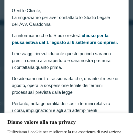
CLAUDIA CARADONNA
GENNAIO 16, 2022
Gentile Cliente,
La ringraziamo per aver contattato lo Studio Legale
dell’Avv. Caradonna.
INFORMAZIONI
La informiamo che lo Studio resterà
chiuso per la
Home
pausa estiva dal 1° agosto al 6 settembre compresi.
Chi siamo
Contatti
I messaggi ricevuti durante questo periodo saranno
presi in carico alla riapertura e sarà nostra premura
ricontattarla quanto prima.
LINK UTILI
Prenota consulenza
Desideriamo inoltre rassicurarla che, durante il mese di
Privacy e Cookie Policy
agosto, opera la sospensione feriale dei termini
processuali prevista dalla legge.
Pertanto, nella generalità dei casi, i termini relativi a
SERVIZI
ricorsi, impugnazioni e agli altri adempimenti
Forze armate e polizia
processuali, compresi quelli dinanzi al TAR, sono
Scuole militari
Diamo valore alla tua privacy
sospesi.
Concorsi pubblici
Pubblico impiego
Utilizziamo i cookie per migliorare la tua esperienza di navigazione,