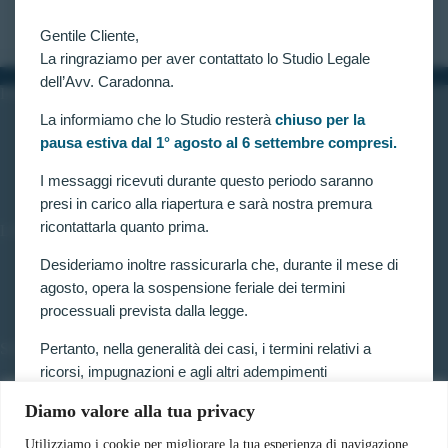
CLAUDIA CARADONNA
GIUGNO 2, 2023
Gentile Cliente,
La ringraziamo per aver contattato lo Studio Legale
dell’Avv. Caradonna.
INFORMAZIONI
La informiamo che lo Studio resterà
chiuso per la
Home
pausa estiva dal 1° agosto al 6 settembre compresi.
Chi siamo
Contatti
I messaggi ricevuti durante questo periodo saranno
presi in carico alla riapertura e sarà nostra premura
ricontattarla quanto prima.
LINK UTILI
Prenota consulenza
Desideriamo inoltre rassicurarla che, durante il mese di
Privacy e Cookie Policy
agosto, opera la sospensione feriale dei termini
processuali prevista dalla legge.
Pertanto, nella generalità dei casi, i termini relativi a
SERVIZI
ricorsi, impugnazioni e agli altri adempimenti
Forze armate e polizia
processuali, compresi quelli dinanzi al TAR, sono
Scuole militari
Diamo valore alla tua privacy
sospesi.
Concorsi pubblici
Pubblico impiego
Utilizziamo i cookie per migliorare la tua esperienza di navigazione,