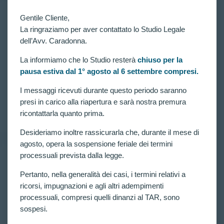
Gentile Cliente,
RICORSI ATTIVI
,
VITTORIE CONSEGUITE
La ringraziamo per aver contattato lo Studio Legale
Concorso per 2938 allievi carabinieri in ferma
dell’Avv. Caradonna.
quadriennale: altro candidato escluso agli
accertamenti attitudinali (art. 11 comma 4) ottiene il
riesame con nuovo colloquio.
La informiamo che lo Studio resterà
chiuso per la
pausa estiva dal 1° agosto al 6 settembre compresi.
Ennesimo candidato escluso dal Concorso per 2938
allievi carabinieri in ferma quadriennale, a causa
I messaggi ricevuti durante questo periodo saranno
dell’art. 11 comma 4, riammesso in seguito a ricorso
presi in carico alla riapertura e sarà nostra premura
al TAR.
CLAUDIA CARADONNA
APRILE 3, 2022
ricontattarla quanto prima.
Desideriamo inoltre rassicurarla che, durante il mese di
agosto, opera la sospensione feriale dei termini
processuali prevista dalla legge.
RICORSI ATTIVI
,
VITTORIE CONSEGUITE
Pertanto, nella generalità dei casi, i termini relativi a
Nuovo accoglimento per candidato escluso dal
concorso per 1227 allievi agenti della Polizia di Stato
ricorsi, impugnazioni e agli altri adempimenti
per mancato raggiungimento dei 12/20.
processuali, compresi quelli dinanzi al TAR, sono
sospesi.
Un altro candidato assistito dall’Avv. Claudia
Caradonna ha ottenuto l’accoglimento del ricorso