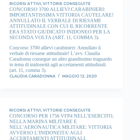
RICORSI ATTIVI
,
VITTORIE CONSEGUITE
CONCORSO 3700 ALLIEVI CARABINIERI:
IMPORTANTISSIMA VITTORIA CAUTELARE!
ANNULLATO IL VERBALE DI RIESAME
ATTITUDINALE CON CUI IL RICORRENTE
ERA STATO GIUDICATO INIDONEO PER LA
SECONDA VOLTA (ART. 11, COMMA 3).
Concorso 3700 allievi carabinieri: Annullato il
verbale di riesame attitudinale! L‘avv. Claudia
Caradonna consegue un altro grandissimo traguardo
in tema di inidoneità agli accertamenti attitudinali
(art. 11, comma 3).
CLAUDIA CARADONNA
MAGGIO 12, 2020
RICORSI ATTIVI
,
VITTORIE CONSEGUITE
CONCORSO PER 1756 VFP4 NELL’ESERCITO,
NELLA MARINA MILITARE E
NELL’AERONAUTICA MILITARE: VITTORIA
AVVERSO L’INIDONEITA’ AGLI
ACCERTAMENTI ATTITUDINALI.