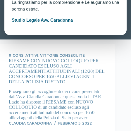
La ringraziamo per la comprensione e Le auguriamo una
proposto al Tar Lazio avverso il giudizio di
esclusione agli accertamenti attitudinali del concorso
serena estate.
per 1227 allievi agenti della Polizia di Stato per aver
conseguito una media globale…
Studio Legale Avv. Caradonna
CLAUDIA CARADONNA
MARZO 4, 2022
RICORSI ATTIVI
,
VITTORIE CONSEGUITE
RIESAME CON NUOVO COLLOQUIO PER
CANDIDATO ESCLUSO AGLI
ACCERTAMENTI ATTITUDINALI (12/20) DEL
CONCORSO PER 1650 ALLIEVI AGENTI
DELLA POLIZIA DI STATO.
Proseguono gli accoglimenti dei ricorsi presentati
dall’Avv. Claudia Caradonna: questa volta Il TAR
Lazio ha disposto il RIESAME con NUOVO
COLLOQUIO di un candidato escluso agli
accertamenti attitudinali del concorso per 1650
allievi agenti della Polizia di Stato per aver…
CLAUDIA CARADONNA
FEBBRAIO 5, 2022