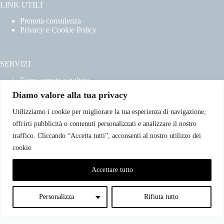
LINK UTILI
Prenota consulenza
Privacy e Cookie Policy
SERVIZI
Forze armate e polizia
Scuole militari
Diamo valore alla tua privacy
Concorsi pubblici
Pubblico impiego
Utilizziamo i cookie per migliorare la tua esperienza di navigazione,
Contratti con la pubblica amministrazione
offrirti pubblicità o contenuti personalizzati e analizzare il nostro
Vittime del dovere ed equiparati
traffico. Cliccando “Accetta tutti”, acconsenti al nostro utilizzo dei
cookie.
CONTATTI
Accettare tutto
Email:info@avvocatoclaudiacaradonna.it
Telefono: +39 380.7996298
Indirizzo: Via Simone Cuccia – n. 1, 90144 – Palermo
Personalizza
Rifiuta tutto
Copyright © 2026 - Avvocato Claudia Caradonna |
Patrocinante in cassazione | Via Simone cuccia 1, 90144 -
Palermo