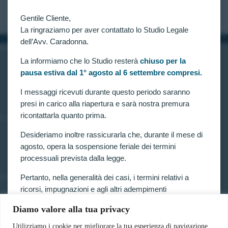
CLAUDIA CARADONNA
NOVEMBRE 7, 2021
Gentile Cliente,
La ringraziamo per aver contattato lo Studio Legale
dell’Avv. Caradonna.
INFORMAZIONI
La informiamo che lo Studio resterà
chiuso per la
Home
pausa estiva dal 1° agosto al 6 settembre compresi.
Chi siamo
Contatti
I messaggi ricevuti durante questo periodo saranno
presi in carico alla riapertura e sarà nostra premura
ricontattarla quanto prima.
LINK UTILI
Prenota consulenza
Desideriamo inoltre rassicurarla che, durante il mese di
Privacy e Cookie Policy
agosto, opera la sospensione feriale dei termini
processuali prevista dalla legge.
Pertanto, nella generalità dei casi, i termini relativi a
SERVIZI
ricorsi, impugnazioni e agli altri adempimenti
Forze armate e polizia
processuali, compresi quelli dinanzi al TAR, sono
Scuole militari
Diamo valore alla tua privacy
sospesi.
Concorsi pubblici
Pubblico impiego
Utilizziamo i cookie per migliorare la tua esperienza di navigazione,