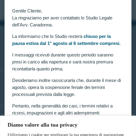
CLAUDIA CARADONNA
APRILE 14, 2022
Gentile Cliente,
La ringraziamo per aver contattato lo Studio Legale
dell’Avv. Caradonna.
INFORMAZIONI
La informiamo che lo Studio resterà
chiuso per la
Home
pausa estiva dal 1° agosto al 6 settembre compresi.
Chi siamo
Contatti
I messaggi ricevuti durante questo periodo saranno
presi in carico alla riapertura e sarà nostra premura
ricontattarla quanto prima.
LINK UTILI
Prenota consulenza
Desideriamo inoltre rassicurarla che, durante il mese di
Privacy e Cookie Policy
agosto, opera la sospensione feriale dei termini
processuali prevista dalla legge.
Pertanto, nella generalità dei casi, i termini relativi a
SERVIZI
ricorsi, impugnazioni e agli altri adempimenti
Forze armate e polizia
processuali, compresi quelli dinanzi al TAR, sono
Scuole militari
Diamo valore alla tua privacy
sospesi.
Concorsi pubblici
Pubblico impiego
Utilizziamo i cookie per migliorare la tua esperienza di navigazione,