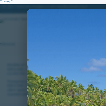
Salta
```html
```
al
+39 380.7996298| info@avvocatoclaudiacaradonna.it
contenuto
HO
vittoria tar
RICORSI ATTIVI
,
VITTORIE CONSEGUITE
RIESAME CON NUOVO COLLOQUIO PER CANDIDATO E
(12/20) DEL CONCORSO PER 1650 ALLIEVI AGENTI DELL
Proseguono gli accoglimenti dei ricorsi presentati dall’Avv. Claud
RIESAME con NUOVO COLLOQUIO di un candidato escluso agli a
allievi agenti della Polizia di Stato per aver…
CLAUDIA CARADONNA
FEBBRAIO 5, 2022