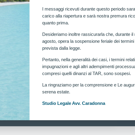
I messaggi ricevuti durante questo periodo sara
carico alla riapertura e sarà nostra premura rico
quanto prima.
ll’Arma dei Carabinieri: Disposta verifica per ricorrente
Desideriamo inoltre rassicurarla che, durante il
dell’Arma dei Carabinieri. Riammesso ricorrente escluso
agosto, opera la sospensione feriale dei termini
prevista dalla legge.
Pertanto, nella generalità dei casi, i termini relati
impugnazioni e agli altri adempimenti processua
compresi quelli dinanzi al TAR, sono sospesi.
La ringraziamo per la comprensione e Le augu
RIA DEFINITIVA AL TAR LAZIO! AMMESSO
serena estate.
CLUSO PER MASSA GRASSA.
Ra
Studio Legale Avv. Caradonna
itiva al Tar Lazio! Ammesso alla Scuola Allievi