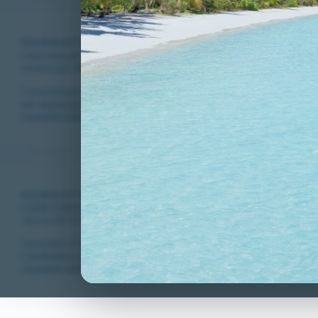
RICORSI ATTIVI
,
VITTORIE CONSEGUITE
Concorso per 13 tenenti in servizio permanente nel ruolo tecnico de
escluso per MASSA GRASSA.
Concorso per 13 tenenti in servizio permanente nel ruolo tecnico 
per massa grassa.
CLAUDIA CARADONNA
NOVEMBRE 2, 2020
RICORSI ATTIVI
,
VITTORIE CONSEGUITE
CONCORSO 3700 ALLIEVI CARABINIERI: NUOVA VITTO
ALLA SCUOLA ALLIEVI CARABINIERI CANDIDATO ES
Concorso 3700 Allievi Carabinieri: ottenuta un’altra vittoria defin
Carabinieri candidato escluso per massa grassa!
CLAUDIA CARADONNA
APRILE 27, 2020