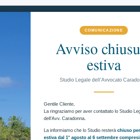
COMUNICAZIONE
ME
LO STUDIO
MATERIE DI COMPETENZA
DI PIÙ
Avviso chiusu
estiva
C
Studio Legale dell’Avvocato Carad
SCLUSO AGLI ACCERTAMENTI ATTITUDINALI
A POLIZIA DI STATO.
Ul
Gentile Cliente,
ia Caradonna: questa volta Il TAR Lazio ha disposto il
La ringraziamo per aver contattato lo Studio Le
ccertamenti attitudinali del concorso per 1650
dell’Avv. Caradonna.
La informiamo che lo Studio resterà
chiuso per
estiva dal 1° agosto al 6 settembre compresi