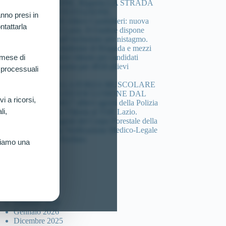
COMPOSIZIONE. Riaperta LA STRADA
DELLA CONTESTAZIONE.
nno presi in
Concorso 4.918 Allievi Carabinieri: nuova
ntattarla
vittoria al TAR Lazio. Il Giudice dispone
verificazione sull’esclusione per nistagmo.
Cheratocono, sindrome di Brugada e mezzi
di sintesi: 3 nuove vittorie per candidati
 mese di
esclusi dal concorso per 4918 allievi
 processuali
carabinieri.
DEFICIT DELLA FORZA MUSCOLARE
(HANDGRIP) ED ESCLUSIONE DAL
vi a ricorsi,
Concorso per 4617 allievi agenti della Polizia
li,
di Stato: Nuova Vittoria al TAR Lazio.
Concorso 46 agenti del Corpo Forestale della
sicilia: Ottenuta Verificazione Medico-Legale
per Candidato Escluso.
riamo una
ccolta articoli
Luglio 2026
Marzo 2026
Febbraio 2026
Gennaio 2026
Dicembre 2025