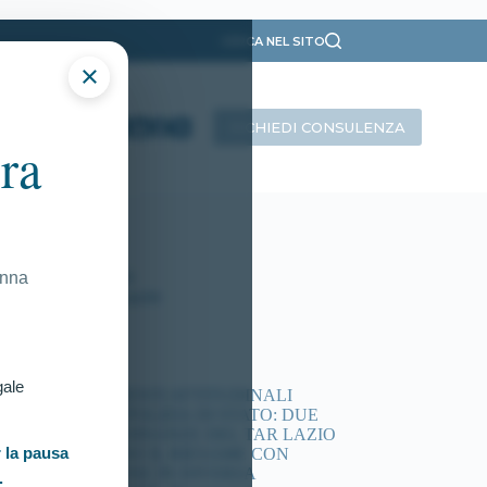
CERCA NEL SITO
×
RICHIEDI CONSULENZA
ra
ategorie
Presentazione
Ricorsi Attivi
Tutti gli articoli
onna
Vittorie Conseguite
timi articoli
gale
ACCERTAMENTI ATTITUDINALI
CONCORSI POLIZIA DI STATO: DUE
NUOVE ORDINANZE DEL TAR LAZIO
 la pausa
DISPONGONO IL RIESAME CON
COMMISSIONE IN DIVERSA
.