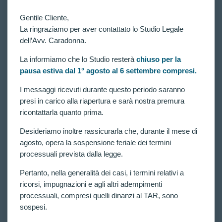
Gentile Cliente,
La ringraziamo per aver contattato lo Studio Legale
dell’Avv. Caradonna.
La informiamo che lo Studio resterà
chiuso per la
pausa estiva dal 1° agosto al 6 settembre compresi.
VITTORIE CONSEGUITE
ACCERTAMENTI ATTITUDINALI CONCORSI
I messaggi ricevuti durante questo periodo saranno
POLIZIA DI STATO: DUE NUOVE
presi in carico alla riapertura e sarà nostra premura
ORDINANZE DEL TAR LAZIO DISPONGONO
ricontattarla quanto prima.
IL RIESAME CON COMMISSIONE IN
DIVERSA COMPOSIZIONE. Riaperta LA
Desideriamo inoltre rassicurarla che, durante il mese di
STRADA DELLA CONTESTAZIONE.
agosto, opera la sospensione feriale dei termini
Nuovo, importante traguardo raggiunto dall’Avv.
processuali prevista dalla legge.
Claudia Caradonna, che ha ottenuto dal TAR Lazio
altre due ordinanze cautelari di accoglimento per
Pertanto, nella generalità dei casi, i termini relativi a
altrettanti candidati esclusi in fase di accertamenti
ricorsi, impugnazioni e agli altri adempimenti
attitudinali dai concorsi della Polizia di Stato. Le due
ordinanze — emesse dalla…
processuali, compresi quelli dinanzi al TAR, sono
CLAUDIA CARADONNA
LUGLIO 11, 2026
sospesi.