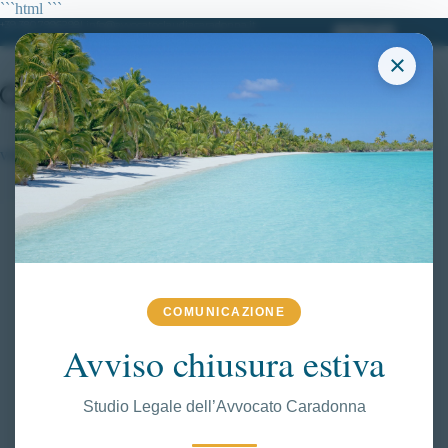
Salta
```html
```
al
+39 380.7996298| info@avvocatoclaudiacaradonna.it
contenuto
×
vittoria tar lazio
COMUNICAZIONE
Avviso chiusura estiva
Studio Legale dell’Avvocato Caradonna