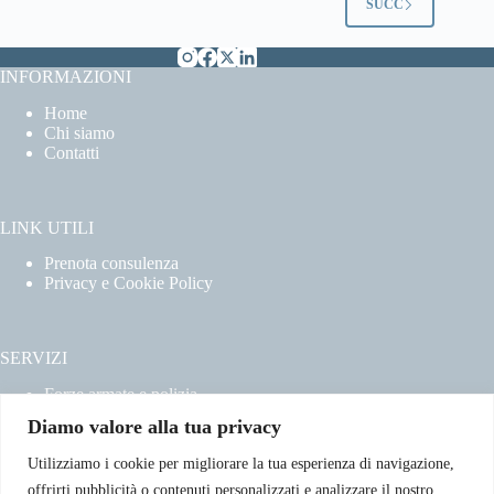
SUCC
INFORMAZIONI
Home
Chi siamo
Contatti
LINK UTILI
Prenota consulenza
Privacy e Cookie Policy
SERVIZI
Forze armate e polizia
Scuole militari
Diamo valore alla tua privacy
Concorsi pubblici
Pubblico impiego
Utilizziamo i cookie per migliorare la tua esperienza di navigazione,
Contratti con la pubblica amministrazione
offrirti pubblicità o contenuti personalizzati e analizzare il nostro
Vittime del dovere ed equiparati