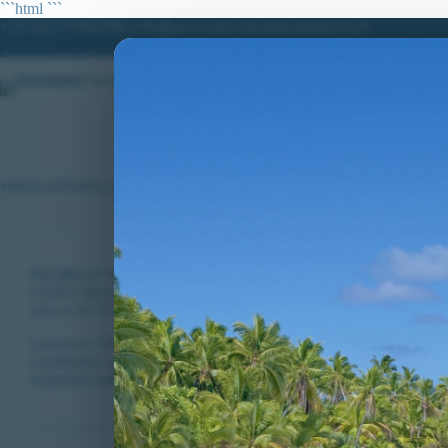
Salta
```html
```
al
+39 380.7996298| info@avvocatoclaudiacaradonna.it
contenuto
HOME
LO STUDIO
MATERIE DI
vittoria definitiva tar lazio
RICORSI ATTIVI
,
VITTORIE CONSEGUITE
CONCORSO 3700 ALLIEVI CARABINIERI: NUOVA VITTO
ALLA SCUOLA ALLIEVI CARABINIERI CANDIDATO ES
Concorso 3700 Allievi Carabinieri: ottenuta un’altra vittoria defin
Carabinieri candidato escluso per massa grassa!
CLAUDIA CARADONNA
APRILE 27, 2020