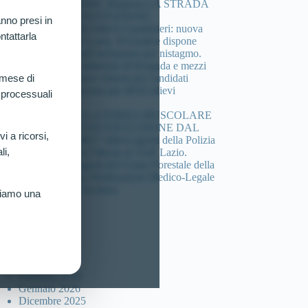
COMPOSIZIONE. Riaperta LA STRADA
DELLA CONTESTAZIONE.
nno presi in
Concorso 4.918 Allievi Carabinieri: nuova
ntattarla
vittoria al TAR Lazio. Il Giudice dispone
verificazione sull’esclusione per nistagmo.
Cheratocono, sindrome di Brugada e mezzi
di sintesi: 3 nuove vittorie per candidati
 mese di
esclusi dal concorso per 4918 allievi
 processuali
carabinieri.
DEFICIT DELLA FORZA MUSCOLARE
(HANDGRIP) ED ESCLUSIONE DAL
vi a ricorsi,
Concorso per 4617 allievi agenti della Polizia
li,
di Stato: Nuova Vittoria al TAR Lazio.
Concorso 46 agenti del Corpo Forestale della
sicilia: Ottenuta Verificazione Medico-Legale
per Candidato Escluso.
riamo una
ccolta articoli
Luglio 2026
Marzo 2026
Febbraio 2026
Gennaio 2026
Dicembre 2025