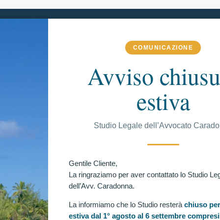
COMUNICAZIONE
 COMPETENZA
VITTORIE CONSEGUITE
RECENSIONI
BLOG
Avviso chiusu
estiva
C
Studio Legale dell’Avvocato Carad
RIA DEFINITIVA AL TAR LAZIO! AMMESSO
CLUSO PER MASSA GRASSA.
Ul
Gentile Cliente,
itiva al Tar Lazio! Ammesso alla Scuola Allievi
La ringraziamo per aver contattato lo Studio Le
dell’Avv. Caradonna.
La informiamo che lo Studio resterà
chiuso per
estiva dal 1° agosto al 6 settembre compresi