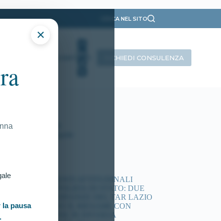
CERCA NEL SITO
×
RICHIEDI CONSULENZA
INTERVISTE
CONTATTI
ra
ategorie
Presentazione
Ricorsi Attivi
Tutti gli articoli
onna
Vittorie Conseguite
timi articoli
gale
ACCERTAMENTI ATTITUDINALI
CONCORSI POLIZIA DI STATO: DUE
NUOVE ORDINANZE DEL TAR LAZIO
 la pausa
DISPONGONO IL RIESAME CON
COMMISSIONE IN DIVERSA
.