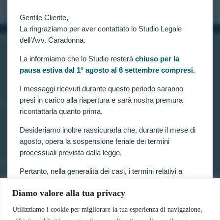
Gentile Cliente,
La ringraziamo per aver contattato lo Studio Legale
INFORMAZIONI
dell’Avv. Caradonna.
Home
La informiamo che lo Studio resterà
chiuso per la
Chi siamo
pausa estiva dal 1° agosto al 6 settembre compresi.
Contatti
I messaggi ricevuti durante questo periodo saranno
presi in carico alla riapertura e sarà nostra premura
LINK UTILI
ricontattarla quanto prima.
Prenota consulenza
Privacy e Cookie Policy
Desideriamo inoltre rassicurarla che, durante il mese di
agosto, opera la sospensione feriale dei termini
processuali prevista dalla legge.
SERVIZI
Pertanto, nella generalità dei casi, i termini relativi a
Forze armate e polizia
ricorsi, impugnazioni e agli altri adempimenti
Scuole militari
Diamo valore alla tua privacy
processuali, compresi quelli dinanzi al TAR, sono
Concorsi pubblici
sospesi.
Pubblico impiego
Utilizziamo i cookie per migliorare la tua esperienza di navigazione,
Contratti con la pubblica amministrazione