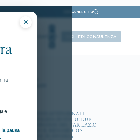
CERCA NEL SITO
×
RICHIEDI CONSULENZA
INTERVISTE
CONTATTI
ra
ategorie
Presentazione
Ricorsi Attivi
Tutti gli articoli
onna
Vittorie Conseguite
timi articoli
gale
ACCERTAMENTI ATTITUDINALI
CONCORSI POLIZIA DI STATO: DUE
NUOVE ORDINANZE DEL TAR LAZIO
 la pausa
DISPONGONO IL RIESAME CON
COMMISSIONE IN DIVERSA
.