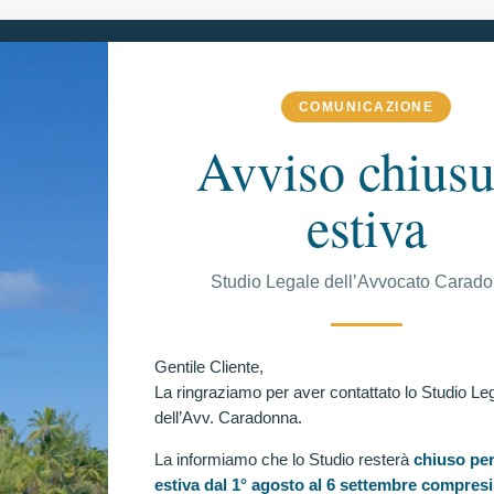
COMUNICAZIONE
 COMPETENZA
VITTORIE CONSEGUITE
RECENSIONI
BLOG
Avviso chiusu
estiva
C
Studio Legale dell’Avvocato Carad
l Tar Lazio contro Unitelma Sapienza!
ità degli Studi di Roma “Unitelma Sapienza”. Il Tar
Ul
Gentile Cliente,
istito dall’avv. Caradonna ed ha annullato il Decreto
La ringraziamo per aver contattato lo Studio Le
dell’Avv. Caradonna.
La informiamo che lo Studio resterà
chiuso per
estiva dal 1° agosto al 6 settembre compresi