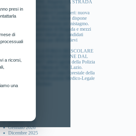
COMPOSIZIONE. Riaperta LA STRADA
DELLA CONTESTAZIONE.
nno presi in
Concorso 4.918 Allievi Carabinieri: nuova
ntattarla
vittoria al TAR Lazio. Il Giudice dispone
verificazione sull’esclusione per nistagmo.
Cheratocono, sindrome di Brugada e mezzi
di sintesi: 3 nuove vittorie per candidati
 mese di
esclusi dal concorso per 4918 allievi
 processuali
carabinieri.
DEFICIT DELLA FORZA MUSCOLARE
(HANDGRIP) ED ESCLUSIONE DAL
vi a ricorsi,
Concorso per 4617 allievi agenti della Polizia
li,
di Stato: Nuova Vittoria al TAR Lazio.
Concorso 46 agenti del Corpo Forestale della
sicilia: Ottenuta Verificazione Medico-Legale
per Candidato Escluso.
riamo una
ccolta articoli
Luglio 2026
Marzo 2026
Febbraio 2026
Gennaio 2026
Dicembre 2025