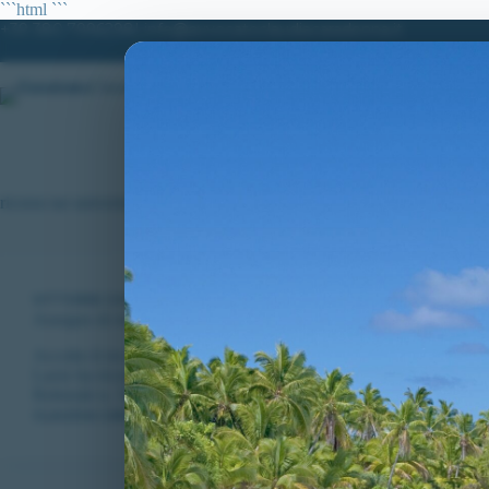
Salta
```html
```
al
+39 380.7996298| info@avvocatoclaudiacaradonna.it
contenuto
HOME
LO STUDIO
MATERIE DI
ricorso tar univeristà
VITTORIE CONSEGUITE
Assegno di ricerca indebitamente attribuito: importante vittoria a
Accolto il ricorso proposto dall’avv. Caradonna avverso l’Univers
Lazio ha riconosciuto la fondatezza delle ragioni del candidato ass
Rettorale n. 54 del 28/2/2024 dell’Università degli…
CLAUDIA CARADONNA
OTTOBRE 20, 2024