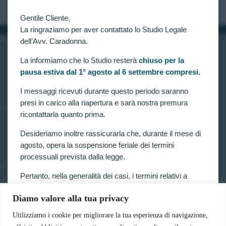
Gentile Cliente,
La ringraziamo per aver contattato lo Studio Legale
INFORMAZIONI
dell’Avv. Caradonna.
Home
La informiamo che lo Studio resterà
chiuso per la
Chi siamo
pausa estiva dal 1° agosto al 6 settembre compresi.
Contatti
I messaggi ricevuti durante questo periodo saranno
presi in carico alla riapertura e sarà nostra premura
LINK UTILI
ricontattarla quanto prima.
Prenota consulenza
Privacy e Cookie Policy
Desideriamo inoltre rassicurarla che, durante il mese di
agosto, opera la sospensione feriale dei termini
processuali prevista dalla legge.
SERVIZI
Pertanto, nella generalità dei casi, i termini relativi a
Forze armate e polizia
ricorsi, impugnazioni e agli altri adempimenti
Scuole militari
Diamo valore alla tua privacy
processuali, compresi quelli dinanzi al TAR, sono
Concorsi pubblici
sospesi.
Pubblico impiego
Utilizziamo i cookie per migliorare la tua esperienza di navigazione,
Contratti con la pubblica amministrazione