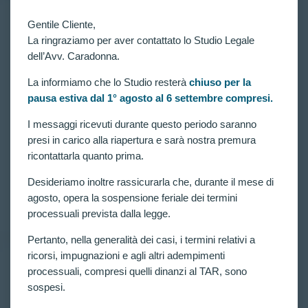
Gentile Cliente,
RICORSI ATTIVI
,
VITTORIE CONSEGUITE
La ringraziamo per aver contattato lo Studio Legale
RIESAME CON NUOVO COLLOQUIO PER
dell’Avv. Caradonna.
ALTRI DUE CANDIDATI ESCLUSI AGLI
ACCERTAMENTI ATTITUDINALI (ART. 11
COMMA 4) DEL CONCORSO 3581 ALLIEVI
La informiamo che lo Studio resterà
chiuso per la
CARABINIERI.
pausa estiva dal 1° agosto al 6 settembre compresi.
Art. 11 comma 4 ed esclusioni agli accertamenti
I messaggi ricevuti durante questo periodo saranno
attitudinali del Concorso 3581 allievi carabinieri.
presi in carico alla riapertura e sarà nostra premura
Proseguono gli accoglimenti dei ricorsi presentati
dall’Avv. Claudia Caradonna: Il TAR dispone il
ricontattarla quanto prima.
RIESAME con NUOVO COLLOQUIO per altri
due candidati esclusi agli accertamenti attitudinali
Desideriamo inoltre rassicurarla che, durante il mese di
del…
agosto, opera la sospensione feriale dei termini
CLAUDIA CARADONNA
OTTOBRE 24, 2021
processuali prevista dalla legge.
Pertanto, nella generalità dei casi, i termini relativi a
ricorsi, impugnazioni e agli altri adempimenti
processuali, compresi quelli dinanzi al TAR, sono
RICORSI ATTIVI
,
VITTORIE CONSEGUITE
sospesi.
Note d’ansia da prestazione (PS2): riammesso
ricorrente escluso al Concorso per 3581 allievi