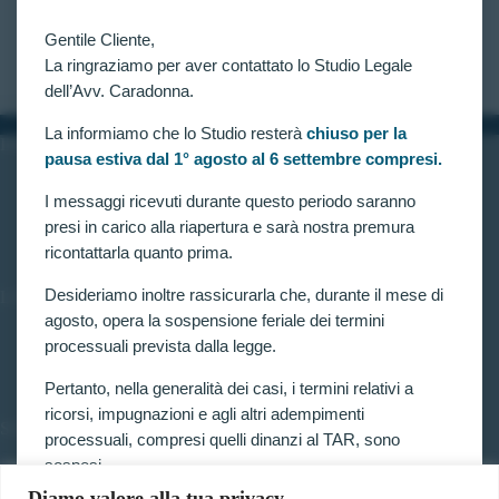
due candidati esclusi agli accertamenti attitudinali
del…
Gentile Cliente,
CLAUDIA CARADONNA
OTTOBRE 24, 2021
La ringraziamo per aver contattato lo Studio Legale
dell’Avv. Caradonna.
La informiamo che lo Studio resterà
chiuso per la
INFORMAZIONI
pausa estiva dal 1° agosto al 6 settembre compresi.
Home
Chi siamo
I messaggi ricevuti durante questo periodo saranno
Contatti
presi in carico alla riapertura e sarà nostra premura
ricontattarla quanto prima.
Desideriamo inoltre rassicurarla che, durante il mese di
LINK UTILI
agosto, opera la sospensione feriale dei termini
Prenota consulenza
processuali prevista dalla legge.
Privacy e Cookie Policy
Pertanto, nella generalità dei casi, i termini relativi a
ricorsi, impugnazioni e agli altri adempimenti
SERVIZI
processuali, compresi quelli dinanzi al TAR, sono
sospesi.
Forze armate e polizia
Scuole militari
Diamo valore alla tua privacy