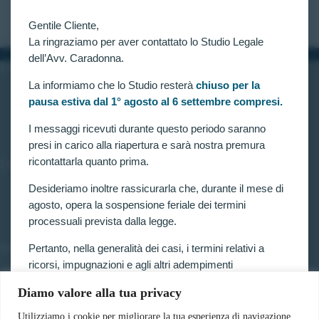
CLAUDIA CARADONNA
FEBBRAIO 26, 2022
Gentile Cliente,
La ringraziamo per aver contattato lo Studio Legale
dell’Avv. Caradonna.
INFORMAZIONI
La informiamo che lo Studio resterà
chiuso per la
Home
pausa estiva dal 1° agosto al 6 settembre compresi.
Chi siamo
Contatti
I messaggi ricevuti durante questo periodo saranno
presi in carico alla riapertura e sarà nostra premura
ricontattarla quanto prima.
LINK UTILI
Prenota consulenza
Desideriamo inoltre rassicurarla che, durante il mese di
Privacy e Cookie Policy
agosto, opera la sospensione feriale dei termini
processuali prevista dalla legge.
Pertanto, nella generalità dei casi, i termini relativi a
SERVIZI
ricorsi, impugnazioni e agli altri adempimenti
Forze armate e polizia
processuali, compresi quelli dinanzi al TAR, sono
Scuole militari
Diamo valore alla tua privacy
sospesi.
Concorsi pubblici
Pubblico impiego
Utilizziamo i cookie per migliorare la tua esperienza di navigazione,