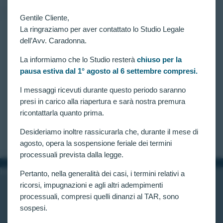
Gentile Cliente,
La ringraziamo per aver contattato lo Studio Legale
dell’Avv. Caradonna.
RICORSI ATTIVI
,
VITTORIE CONSEGUITE
Altra riammissione per candidato escluso dal
concorso per 1227 allievi agenti della Polizia di Stato
La informiamo che lo Studio resterà
chiuso per la
per mancato raggiungimento dei 12/20.
pausa estiva dal 1° agosto al 6 settembre compresi.
Riammesso altro candidato assistito dall’Avv.
I messaggi ricevuti durante questo periodo saranno
Claudia Caradonna escluso agli accertamenti
presi in carico alla riapertura e sarà nostra premura
attitudinali del concorso per 1227 allievi agenti della
Polizia di Stato per aver conseguito una media
ricontattarla quanto prima.
globale inferiore a 12
CLAUDIA CARADONNA
MARZO 26, 2022
Desideriamo inoltre rassicurarla che, durante il mese di
agosto, opera la sospensione feriale dei termini
processuali prevista dalla legge.
INFORMAZIONI
Pertanto, nella generalità dei casi, i termini relativi a
ricorsi, impugnazioni e agli altri adempimenti
Home
processuali, compresi quelli dinanzi al TAR, sono
Chi siamo
Contatti
sospesi.