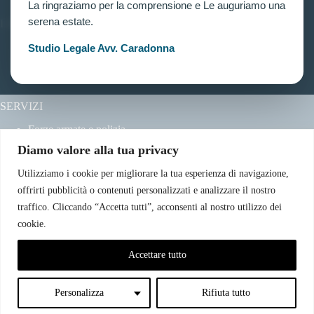
La ringraziamo per la comprensione e Le auguriamo una
serena estate.
LINK UTILI
Prenota consulenza
Studio Legale Avv. Caradonna
Privacy e Cookie Policy
SERVIZI
Forze armate e polizia
Scuole militari
Diamo valore alla tua privacy
Concorsi pubblici
Pubblico impiego
Utilizziamo i cookie per migliorare la tua esperienza di navigazione,
Contratti con la pubblica amministrazione
offrirti pubblicità o contenuti personalizzati e analizzare il nostro
Vittime del dovere ed equiparati
traffico. Cliccando “Accetta tutti”, acconsenti al nostro utilizzo dei
cookie.
CONTATTI
Accettare tutto
Email:info@avvocatoclaudiacaradonna.it
Telefono: +39 380.7996298
Indirizzo: Via Simone Cuccia – n. 1, 90144 – Palermo
Personalizza
Rifiuta tutto
Copyright © 2026 - Avvocato Claudia Caradonna |
Patrocinante in cassazione | Via Simone cuccia 1, 90144 -