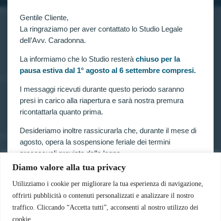
INFORMAZIONI
Gentile Cliente,
Home
La ringraziamo per aver contattato lo Studio Legale
Chi siamo
dell’Avv. Caradonna.
Contatti
La informiamo che lo Studio resterà
chiuso per la
pausa estiva dal 1° agosto al 6 settembre compresi.
LINK UTILI
I messaggi ricevuti durante questo periodo saranno
Prenota consulenza
presi in carico alla riapertura e sarà nostra premura
Privacy e Cookie Policy
ricontattarla quanto prima.
Desideriamo inoltre rassicurarla che, durante il mese di
SERVIZI
agosto, opera la sospensione feriale dei termini
Forze armate e polizia
processuali prevista dalla legge.
Scuole militari
Diamo valore alla tua privacy
Concorsi pubblici
Pertanto, nella generalità dei casi, i termini relativi a
Pubblico impiego
ricorsi, impugnazioni e agli altri adempimenti
Utilizziamo i cookie per migliorare la tua esperienza di navigazione,
Contratti con la pubblica amministrazione
processuali, compresi quelli dinanzi al TAR, sono
offrirti pubblicità o contenuti personalizzati e analizzare il nostro
Vittime del dovere ed equiparati
sospesi.
traffico. Cliccando “Accetta tutti”, acconsenti al nostro utilizzo dei
cookie.