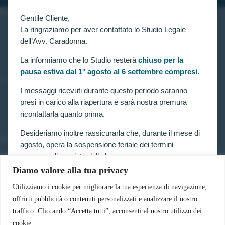
INFORMAZIONI
Gentile Cliente,
Home
La ringraziamo per aver contattato lo Studio Legale
Chi siamo
dell’Avv. Caradonna.
Contatti
La informiamo che lo Studio resterà
chiuso per la
pausa estiva dal 1° agosto al 6 settembre compresi.
LINK UTILI
I messaggi ricevuti durante questo periodo saranno
Prenota consulenza
presi in carico alla riapertura e sarà nostra premura
Privacy e Cookie Policy
ricontattarla quanto prima.
Desideriamo inoltre rassicurarla che, durante il mese di
SERVIZI
agosto, opera la sospensione feriale dei termini
Forze armate e polizia
processuali prevista dalla legge.
Scuole militari
Diamo valore alla tua privacy
Concorsi pubblici
Pertanto, nella generalità dei casi, i termini relativi a
Pubblico impiego
ricorsi, impugnazioni e agli altri adempimenti
Utilizziamo i cookie per migliorare la tua esperienza di navigazione,
Contratti con la pubblica amministrazione
processuali, compresi quelli dinanzi al TAR, sono
offrirti pubblicità o contenuti personalizzati e analizzare il nostro
Vittime del dovere ed equiparati
sospesi.
traffico. Cliccando “Accetta tutti”, acconsenti al nostro utilizzo dei
cookie.