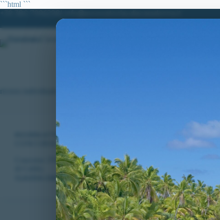
Salta
```html
```
al
+39 380.7996298| info@avvocatoclaudiacaradonna.it
contenuto
HOME
LO STUDIO
MATERIE DI
ricorso individuale
RICORSI ATTIVI
,
VITTORIE CONSEGUITE
CONCORSO 3700 ALLIEVI CARABINIERI: AMMESSO R
Concorso 3700 Allievi Carabinieri in ferma quadriennale: riammess
di Cobb).
CLAUDIA CARADONNA
FEBBRAIO 11, 2020