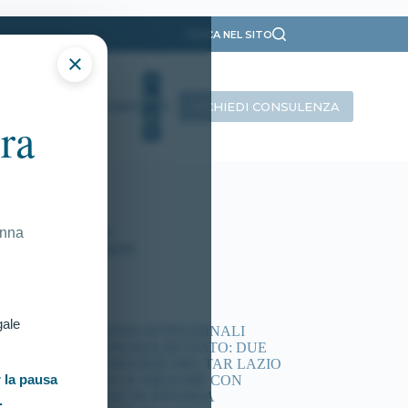
CERCA NEL SITO
×
RICHIEDI CONSULENZA
INTERVISTE
CONTATTI
ra
ategorie
Presentazione
Ricorsi Attivi
Tutti gli articoli
onna
Vittorie Conseguite
timi articoli
gale
ACCERTAMENTI ATTITUDINALI
CONCORSI POLIZIA DI STATO: DUE
NUOVE ORDINANZE DEL TAR LAZIO
 la pausa
DISPONGONO IL RIESAME CON
COMMISSIONE IN DIVERSA
.