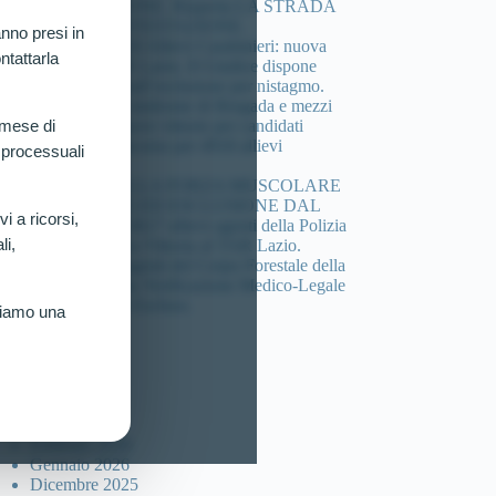
COMPOSIZIONE. Riaperta LA STRADA
DELLA CONTESTAZIONE.
nno presi in
Concorso 4.918 Allievi Carabinieri: nuova
ntattarla
vittoria al TAR Lazio. Il Giudice dispone
verificazione sull’esclusione per nistagmo.
Cheratocono, sindrome di Brugada e mezzi
di sintesi: 3 nuove vittorie per candidati
 mese di
esclusi dal concorso per 4918 allievi
 processuali
carabinieri.
DEFICIT DELLA FORZA MUSCOLARE
(HANDGRIP) ED ESCLUSIONE DAL
vi a ricorsi,
Concorso per 4617 allievi agenti della Polizia
li,
di Stato: Nuova Vittoria al TAR Lazio.
Concorso 46 agenti del Corpo Forestale della
sicilia: Ottenuta Verificazione Medico-Legale
per Candidato Escluso.
riamo una
ccolta articoli
Luglio 2026
Marzo 2026
Febbraio 2026
Gennaio 2026
Dicembre 2025