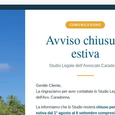
COMUNICAZIONE
 COMPETENZA
VITTORIE CONSEGUITE
RECENSIONI
BLOG
Avviso chiusu
estiva
C
Studio Legale dell’Avvocato Carad
ICORRENTE ESCLUSO PER SCOLIOSI LOMBARE.
o altro ricorrente escluso per scoliosi lombare (angolo
Ul
Gentile Cliente,
La ringraziamo per aver contattato lo Studio Le
dell’Avv. Caradonna.
La informiamo che lo Studio resterà
chiuso per
estiva dal 1° agosto al 6 settembre compresi