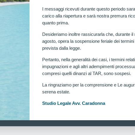
nna disponendo una verificazione medica ai sensi…
DONNA
MARZO 8, 2026
I messaggi ricevuti durante questo periodo sara
carico alla riapertura e sarà nostra premura rico
quanto prima.
Desideriamo inoltre rassicurarla che, durante il
agosto, opera la sospensione feriale dei termini
prevista dalla legge.
Pertanto, nella generalità dei casi, i termini relati
impugnazioni e agli altri adempimenti processua
compresi quelli dinanzi al TAR, sono sospesi.
La ringraziamo per la comprensione e Le augu
serena estate.
Ra
Studio Legale Avv. Caradonna