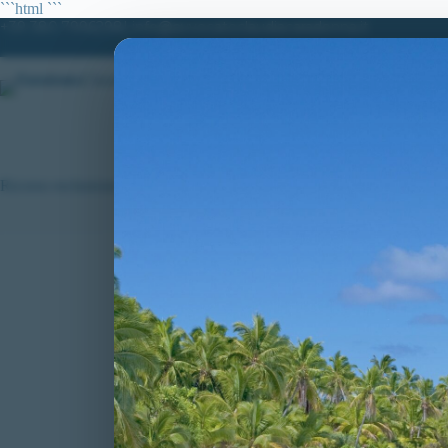
Salta
```html
```
al
+39 380.7996298| info@avvocatoclaudiacaradonna.it
contenuto
HOME
LO STUDIO
MATERIE DI
Ricorso esclusione concorso
VITTORIE CONS
DEFICIT DEL
ESCLUSIONE DAL 
Stato: Nuova Vit
Si consolida il f
concorso pubblico
Sezione Prima Qu