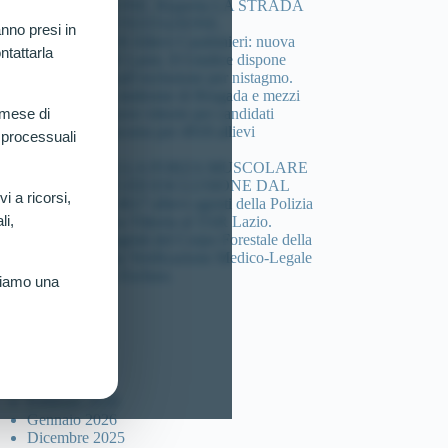
COMPOSIZIONE. Riaperta LA STRADA
DELLA CONTESTAZIONE.
nno presi in
Concorso 4.918 Allievi Carabinieri: nuova
ntattarla
vittoria al TAR Lazio. Il Giudice dispone
verificazione sull’esclusione per nistagmo.
Cheratocono, sindrome di Brugada e mezzi
di sintesi: 3 nuove vittorie per candidati
 mese di
esclusi dal concorso per 4918 allievi
 processuali
carabinieri.
DEFICIT DELLA FORZA MUSCOLARE
(HANDGRIP) ED ESCLUSIONE DAL
vi a ricorsi,
Concorso per 4617 allievi agenti della Polizia
li,
di Stato: Nuova Vittoria al TAR Lazio.
Concorso 46 agenti del Corpo Forestale della
sicilia: Ottenuta Verificazione Medico-Legale
per Candidato Escluso.
riamo una
ccolta articoli
Luglio 2026
Marzo 2026
Febbraio 2026
Gennaio 2026
Dicembre 2025