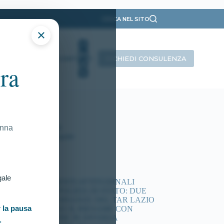
CERCA NEL SITO
×
RICHIEDI CONSULENZA
INTERVISTE
CONTATTI
ra
ategorie
Presentazione
Ricorsi Attivi
Tutti gli articoli
onna
Vittorie Conseguite
timi articoli
gale
ACCERTAMENTI ATTITUDINALI
CONCORSI POLIZIA DI STATO: DUE
NUOVE ORDINANZE DEL TAR LAZIO
 la pausa
DISPONGONO IL RIESAME CON
COMMISSIONE IN DIVERSA
.