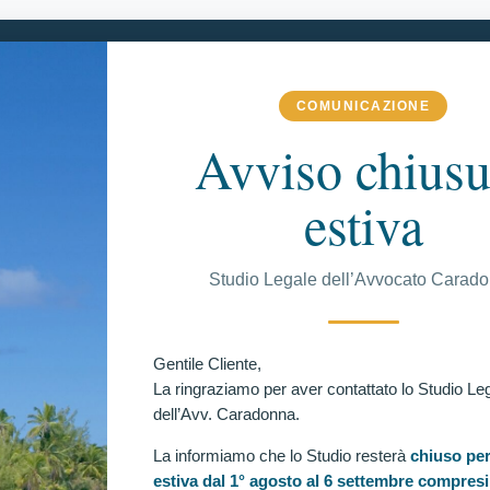
COMUNICAZIONE
 COMPETENZA
VITTORIE CONSEGUITE
RECENSIONI
BLOG
Avviso chiusu
estiva
C
Studio Legale dell’Avvocato Carad
EGUITE
LA FORZA MUSCOLARE (HANDGRIP) ED
Ul
Gentile Cliente,
Concorso per 4617 allievi agenti della Polizia di
La ringraziamo per aver contattato lo Studio Le
toria al TAR Lazio.
dell’Avv. Caradonna.
ilone giurisprudenziale favorevole ai candidati esclusi dal
 per 4.617 allievi agenti della Polizia di Stato. La
La informiamo che lo Studio resterà
chiuso per
ater del TAR Lazio ha accolto il ricorso presentato
estiva dal 1° agosto al 6 settembre compresi