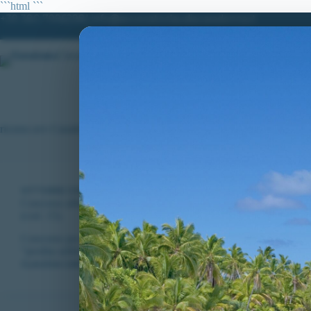
Salta
```html
```
al
+39 380.7996298| info@avvocatoclaudiacaradonna.it
contenuto
HOME
LO STUDIO
MATERIE DI
ricorso avv Caradonna
VITTORIE CONSEGUITE
Concorso allievi carabinieri, disposta verificazione per candidato e
(cod. 15).
Concorso per il reclutamento di 3763 allievi carabinieri: disposta 
“perdita uditiva bilaterale superiore al 25%” (COD. 15).
CLAUDIA CARADONNA
NOVEMBRE 24, 2024