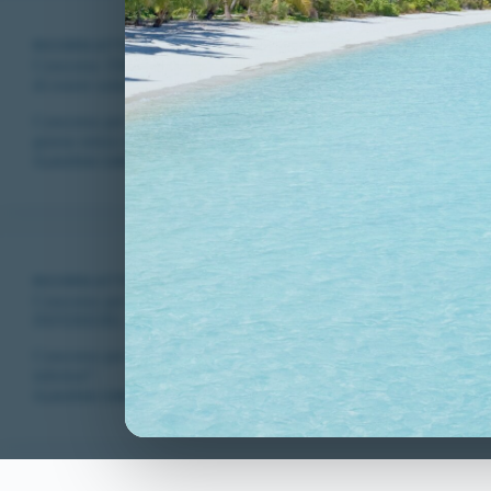
RICORSI ATTIVI
,
VITTORIE CONSEGUITE
Concorso 3581 allievi carabinieri : per la prima volta riammess
di essere sottoposto a nuova verifica!
Concorso per 3851 allievi carabinieri in ferma quadriennale. Per l
grassa senza necessità di essere sottoposto a nuova verifica!
CLAUDIA CARADONNA
MARZO 30, 2021
RICORSI ATTIVI
,
VITTORIE CONSEGUITE
Concorso per 3581 allievi carabinieri in ferma quadriennale: 
INFERIORI.
Concorso per 3581 allievi carabinieri in ferma quadriennale. Riamm
inferiori”.
CLAUDIA CARADONNA
MARZO 6, 2021