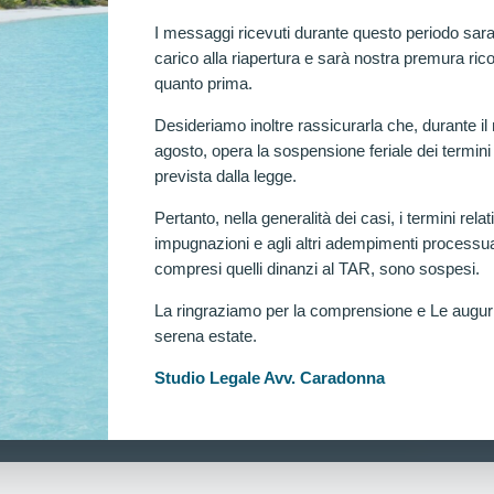
I messaggi ricevuti durante questo periodo sara
carico alla riapertura e sarà nostra premura rico
o ricorrente escluso per MASSA GRASSA senza necessità
quanto prima.
a prima volta, riammesso ricorrente escluso per massa
Desideriamo inoltre rassicurarla che, durante il
agosto, opera la sospensione feriale dei termini
prevista dalla legge.
Pertanto, nella generalità dei casi, i termini relati
impugnazioni e agli altri adempimenti processua
compresi quelli dinanzi al TAR, sono sospesi.
riammesso ricorrente escluso per DISMETRIA DEGLI ARTI
La ringraziamo per la comprensione e Le augu
serena estate.
esso ricorrente escluso per “Dismetria degli arti
Ra
Studio Legale Avv. Caradonna