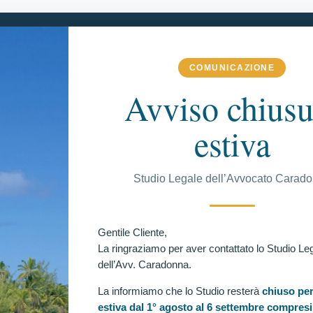
COMUNICAZIONE
 COMPETENZA
VITTORIE CONSEGUITE
RECENSIONI
BLOG
Avviso chiusu
estiva
C
Studio Legale dell’Avvocato Carad
scluso per “perdita uditiva bilaterale superiore al 25%”
Ul
Gentile Cliente,
verificazione per candidato escluso per la seguente causa
La ringraziamo per aver contattato lo Studio Le
dell’Avv. Caradonna.
La informiamo che lo Studio resterà
chiuso per
estiva dal 1° agosto al 6 settembre compresi