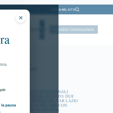
CERCA NEL SITO
×
RICHIEDI CONSULENZA
INTERVISTE
CONTATTI
ra
ategorie
Presentazione
Ricorsi Attivi
Tutti gli articoli
onna
Vittorie Conseguite
timi articoli
gale
ACCERTAMENTI ATTITUDINALI
CONCORSI POLIZIA DI STATO: DUE
NUOVE ORDINANZE DEL TAR LAZIO
 la pausa
DISPONGONO IL RIESAME CON
COMMISSIONE IN DIVERSA
.