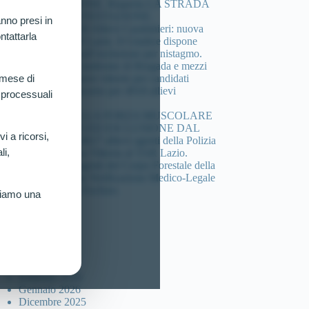
COMPOSIZIONE. Riaperta LA STRADA
DELLA CONTESTAZIONE.
nno presi in
Concorso 4.918 Allievi Carabinieri: nuova
ntattarla
vittoria al TAR Lazio. Il Giudice dispone
verificazione sull’esclusione per nistagmo.
Cheratocono, sindrome di Brugada e mezzi
di sintesi: 3 nuove vittorie per candidati
 mese di
esclusi dal concorso per 4918 allievi
 processuali
carabinieri.
DEFICIT DELLA FORZA MUSCOLARE
(HANDGRIP) ED ESCLUSIONE DAL
vi a ricorsi,
Concorso per 4617 allievi agenti della Polizia
li,
di Stato: Nuova Vittoria al TAR Lazio.
Concorso 46 agenti del Corpo Forestale della
sicilia: Ottenuta Verificazione Medico-Legale
per Candidato Escluso.
riamo una
ccolta articoli
Luglio 2026
Marzo 2026
Febbraio 2026
Gennaio 2026
Dicembre 2025