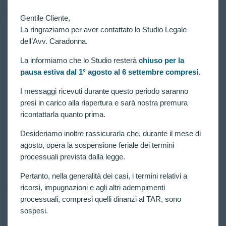
Gentile Cliente,
La ringraziamo per aver contattato lo Studio Legale
dell’Avv. Caradonna.
RICORSI ATTIVI
,
VITTORIE CONSEGUITE
Concorso per 2938 allievi carabinieri in ferma
quadriennale: disposto riesame con nuovo colloquio
La informiamo che lo Studio resterà
chiuso per la
per altri candidati esclusi agli accertamenti
pausa estiva dal 1° agosto al 6 settembre compresi.
attitudinali(art. 11 comma 4)
I messaggi ricevuti durante questo periodo saranno
Art. 11 comma 4 ed esclusioni agli accertamenti
presi in carico alla riapertura e sarà nostra premura
attitudinali del Concorso per 2938 allievi carabinieri
in ferma quadriennale. Nuovi accoglimenti dei
ricontattarla quanto prima.
ricorsi presentati dall’Avv. Claudia Caradonna: Il
TAR dispone il RIESAME con NUOVO
Desideriamo inoltre rassicurarla che, durante il mese di
COLLOQUIO per altri candidati esclusi agli
agosto, opera la sospensione feriale dei termini
accertamenti…
processuali prevista dalla legge.
CLAUDIA CARADONNA
FEBBRAIO 13, 2022
Pertanto, nella generalità dei casi, i termini relativi a
ricorsi, impugnazioni e agli altri adempimenti
processuali, compresi quelli dinanzi al TAR, sono
sospesi.
RICORSI ATTIVI
,
VITTORIE CONSEGUITE
RIESAME CON NUOVO COLLOQUIO PER