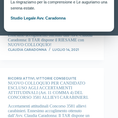
La ringraziamo per la comprensione e Le auguriamo una
CANDIDATO ESCLUSO AGLI
ACCERTAMENTI ATTITUDINALI (ARTICOLO
serena estate.
11 COMMA 4) DEL CONCORSO 3581 ALLIEVI
CARABINIERI.
Studio Legale Avv. Caradonna
Articolo 11 comma 4 ed esclusioni agli accertamenti
attitudinali del Concorso 3581 allievi carabinieri.
Ennesimo accoglimento ottenuto dall’Avv. Claudia
Caradonna: Il TAR dispone il RIESAME con
NUOVO COLLOQUIO!
CLAUDIA CARADONNA
LUGLIO 14, 2021
RICORSI ATTIVI
,
VITTORIE CONSEGUITE
NUOVO COLLOQUIO PER CANDIDATO
ESCLUSO AGLI ACCERTAMENTI
ATTITUDINALI (Art. 11 COMMA 4) DEL
CONCORSO 3581 ALLIEVI CARABINIERI.
Accertamenti attitudinali Concorso 3581 allievi
carabinieri. Ennesimo accoglimento ottenuto
dall’Avv. Claudia Caradonna: Il TAR dispone un