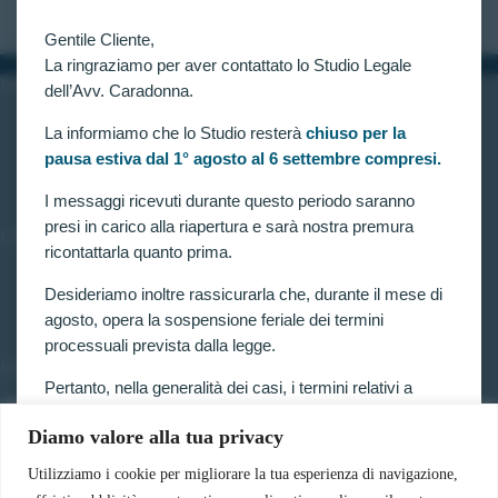
Gentile Cliente,
La ringraziamo per aver contattato lo Studio Legale
INFORMAZIONI
dell’Avv. Caradonna.
Home
La informiamo che lo Studio resterà
chiuso per la
Chi siamo
pausa estiva dal 1° agosto al 6 settembre compresi.
Contatti
I messaggi ricevuti durante questo periodo saranno
presi in carico alla riapertura e sarà nostra premura
LINK UTILI
ricontattarla quanto prima.
Prenota consulenza
Privacy e Cookie Policy
Desideriamo inoltre rassicurarla che, durante il mese di
agosto, opera la sospensione feriale dei termini
processuali prevista dalla legge.
SERVIZI
Pertanto, nella generalità dei casi, i termini relativi a
Forze armate e polizia
ricorsi, impugnazioni e agli altri adempimenti
Scuole militari
Diamo valore alla tua privacy
processuali, compresi quelli dinanzi al TAR, sono
Concorsi pubblici
sospesi.
Pubblico impiego
Utilizziamo i cookie per migliorare la tua esperienza di navigazione,
Contratti con la pubblica amministrazione