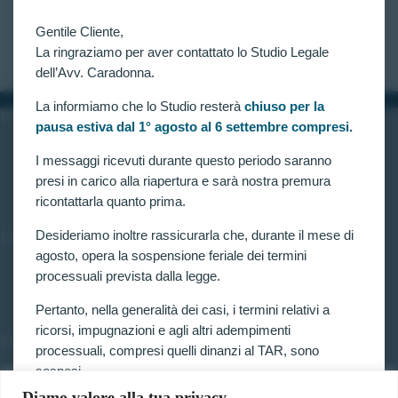
ALLIEVI CARABINIERI IN SEGUITO AD
APPELLO DELL’AMMINISTRAZIONE.
Gentile Cliente,
CLAUDIA CARADONNA
FEBBRAIO 1, 2022
La ringraziamo per aver contattato lo Studio Legale
dell’Avv. Caradonna.
La informiamo che lo Studio resterà
chiuso per la
INFORMAZIONI
pausa estiva dal 1° agosto al 6 settembre compresi.
Home
Chi siamo
I messaggi ricevuti durante questo periodo saranno
Contatti
presi in carico alla riapertura e sarà nostra premura
ricontattarla quanto prima.
Desideriamo inoltre rassicurarla che, durante il mese di
LINK UTILI
agosto, opera la sospensione feriale dei termini
Prenota consulenza
processuali prevista dalla legge.
Privacy e Cookie Policy
Pertanto, nella generalità dei casi, i termini relativi a
ricorsi, impugnazioni e agli altri adempimenti
SERVIZI
processuali, compresi quelli dinanzi al TAR, sono
sospesi.
Forze armate e polizia
Scuole militari
Diamo valore alla tua privacy