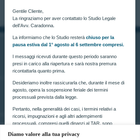
APPELLO DELL’AMMINISTRAZIONE.
CLAUDIA CARADONNA
FEBBRAIO 1, 2022
Gentile Cliente,
La ringraziamo per aver contattato lo Studio Legale
dell’Avv. Caradonna.
INFORMAZIONI
La informiamo che lo Studio resterà
chiuso per la
pausa estiva dal 1° agosto al 6 settembre compresi.
Home
Chi siamo
Contatti
I messaggi ricevuti durante questo periodo saranno
presi in carico alla riapertura e sarà nostra premura
ricontattarla quanto prima.
LINK UTILI
Desideriamo inoltre rassicurarla che, durante il mese di
Prenota consulenza
agosto, opera la sospensione feriale dei termini
Privacy e Cookie Policy
processuali prevista dalla legge.
Pertanto, nella generalità dei casi, i termini relativi a
SERVIZI
ricorsi, impugnazioni e agli altri adempimenti
processuali, compresi quelli dinanzi al TAR, sono
Forze armate e polizia
sospesi.
Scuole militari
Diamo valore alla tua privacy
Concorsi pubblici