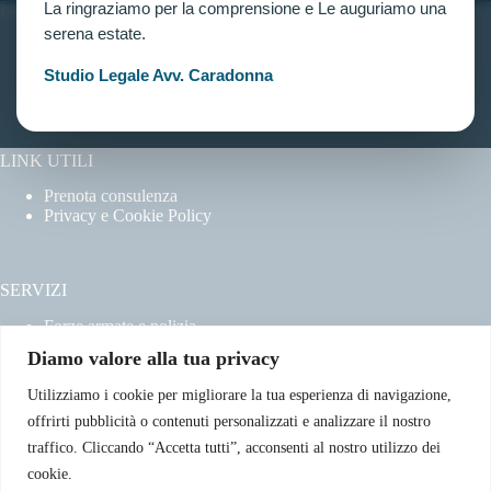
La ringraziamo per la comprensione e Le auguriamo una
INFORMAZIONI
serena estate.
Home
Chi siamo
Studio Legale Avv. Caradonna
Contatti
LINK UTILI
Prenota consulenza
Privacy e Cookie Policy
SERVIZI
Forze armate e polizia
Scuole militari
Diamo valore alla tua privacy
Concorsi pubblici
Pubblico impiego
Utilizziamo i cookie per migliorare la tua esperienza di navigazione,
Contratti con la pubblica amministrazione
offrirti pubblicità o contenuti personalizzati e analizzare il nostro
Vittime del dovere ed equiparati
traffico. Cliccando “Accetta tutti”, acconsenti al nostro utilizzo dei
cookie.