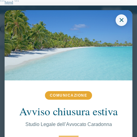
Salta
```html
```
al
+39 380.7996298| info@avvocatoclaudiacaradonna.it
contenuto
×
Requisiti psicofisici Polizia
COMUNICAZIONE
Avviso chiusura estiva
Studio Legale dell’Avvocato Caradonna