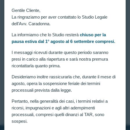
Gentile Cliente,
La ringraziamo per aver contattato lo Studio Legale
dell’Avv. Caradonna.
La informiamo che lo Studio resterà
chiuso per la
pausa estiva dal 1° agosto al 6 settembre compresi.
VITTORIE CONSEGUITE
DEFICIT DELLA FORZA MUSCOLARE
I messaggi ricevuti durante questo periodo saranno
(HANDGRIP) ED ESCLUSIONE DAL Concorso
presi in carico alla riapertura e sarà nostra premura
per 4617 allievi agenti della Polizia di Stato: Nuova
ricontattarla quanto prima.
Vittoria al TAR Lazio.
Desideriamo inoltre rassicurarla che, durante il mese di
Si consolida il filone giurisprudenziale favorevole ai
candidati esclusi dal concorso pubblico per 4.617
agosto, opera la sospensione feriale dei termini
allievi agenti della Polizia di Stato. La Sezione Prima
processuali prevista dalla legge.
Quater del TAR Lazio ha accolto il ricorso
presentato dall’avv. Caradonna disponendo una
Pertanto, nella generalità dei casi, i termini relativi a
verificazione medica ai sensi…
ricorsi, impugnazioni e agli altri adempimenti
CLAUDIA CARADONNA
MARZO 8, 2026
processuali, compresi quelli dinanzi al TAR, sono
sospesi.