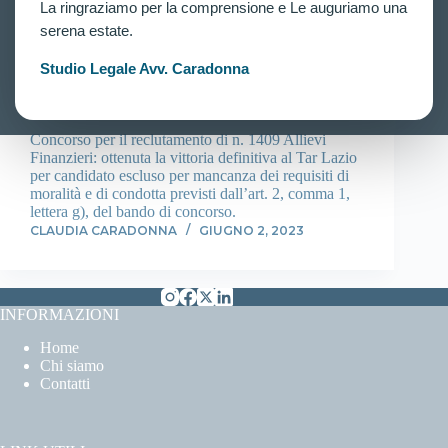
La ringraziamo per la comprensione e Le auguriamo una
VITTORIE CONSEGUITE
serena estate.
Concorso per 1409 Allievi Finanzieri: vittoria
definitiva al Tar Lazio per candidato escluso per
Studio Legale Avv. Caradonna
mancanza dei requisiti di moralità e di condotta
previsti dall’art. 2, comma 1, lettera g), del bando di
concorso.
Concorso per il reclutamento di n. 1409 Allievi
Finanzieri: ottenuta la vittoria definitiva al Tar Lazio
per candidato escluso per mancanza dei requisiti di
moralità e di condotta previsti dall’art. 2, comma 1,
lettera g), del bando di concorso.
CLAUDIA CARADONNA
GIUGNO 2, 2023
INFORMAZIONI
Home
Chi siamo
Contatti