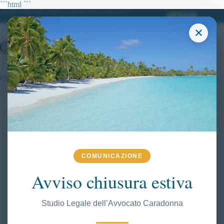
Salta
```html
```
al
+39 380.7996298| info@avvocatoclaudiacaradonna.it
contenuto
×
requisiti di moralità e di condotta
COMUNICAZIONE
Avviso chiusura estiva
Studio Legale dell’Avvocato Caradonna