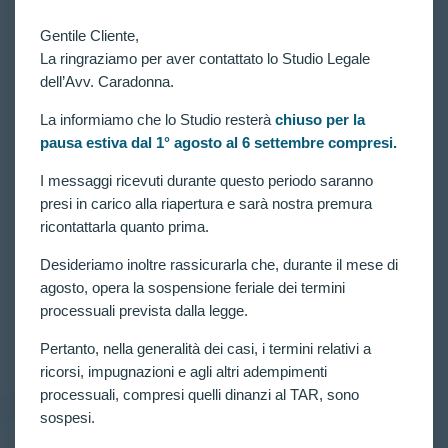
Gentile Cliente,
La ringraziamo per aver contattato lo Studio Legale
dell’Avv. Caradonna.
La informiamo che lo Studio resterà
chiuso per la
pausa estiva dal 1° agosto al 6 settembre compresi.
VITTORIE CONSEGUITE
Guida sotto l’effetto di alcool ed esclusione dal
I messaggi ricevuti durante questo periodo saranno
concorso 3852 allievi carabinieri per assenza del
presi in carico alla riapertura e sarà nostra premura
requisito della condotta incensurabile. Vittoria al Tar
ricontattarla quanto prima.
Lazio!
Desideriamo inoltre rassicurarla che, durante il mese di
Concorso per 3852 allievi carabinieri: riammesso
candidato escluso per assenza del requisito della
agosto, opera la sospensione feriale dei termini
condotta incensurabile, richiesto dall’art. 635, c. 1,
processuali prevista dalla legge.
lett. i), del d.lgs. n. 66 del 2010, a causa di una
precedente condanna per guida in stato di ebrezza.
Pertanto, nella generalità dei casi, i termini relativi a
CLAUDIA CARADONNA
MARZO 19, 2025
ricorsi, impugnazioni e agli altri adempimenti
processuali, compresi quelli dinanzi al TAR, sono
sospesi.