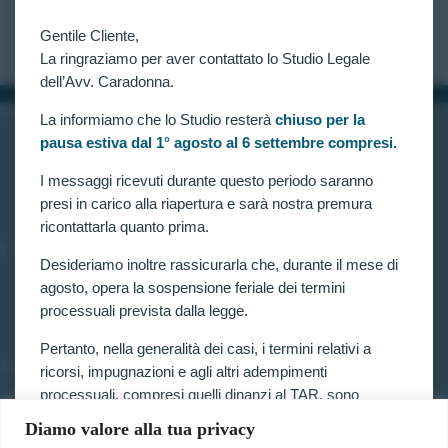
(art. 11, comma 3).
CLAUDIA CARADONNA
NOVEMBRE 18, 2020
Gentile Cliente,
La ringraziamo per aver contattato lo Studio Legale
dell’Avv. Caradonna.
INFORMAZIONI
La informiamo che lo Studio resterà
chiuso per la
pausa estiva dal 1° agosto al 6 settembre compresi.
Home
Chi siamo
Contatti
I messaggi ricevuti durante questo periodo saranno
presi in carico alla riapertura e sarà nostra premura
ricontattarla quanto prima.
LINK UTILI
Desideriamo inoltre rassicurarla che, durante il mese di
Prenota consulenza
agosto, opera la sospensione feriale dei termini
Privacy e Cookie Policy
processuali prevista dalla legge.
Pertanto, nella generalità dei casi, i termini relativi a
SERVIZI
ricorsi, impugnazioni e agli altri adempimenti
processuali, compresi quelli dinanzi al TAR, sono
Forze armate e polizia
sospesi.
Scuole militari
Diamo valore alla tua privacy
Concorsi pubblici