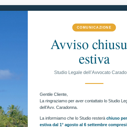
COMUNICAZIONE
 COMPETENZA
VITTORIE CONSEGUITE
RECENSIONI
BLOG
Avviso chiusu
estiva
C
Studio Legale dell’Avvocato Carad
candidato escluso per “PR corto (<0.12 sec) (COD. 60)".
verificazione per candidato escluso per la seguente causa
Ul
Gentile Cliente,
La ringraziamo per aver contattato lo Studio Le
dell’Avv. Caradonna.
La informiamo che lo Studio resterà
chiuso per
estiva dal 1° agosto al 6 settembre compresi