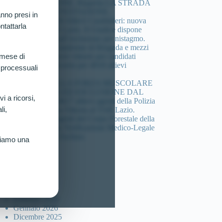
COMPOSIZIONE. Riaperta LA STRADA
DELLA CONTESTAZIONE.
nno presi in
Concorso 4.918 Allievi Carabinieri: nuova
ntattarla
vittoria al TAR Lazio. Il Giudice dispone
verificazione sull’esclusione per nistagmo.
Cheratocono, sindrome di Brugada e mezzi
di sintesi: 3 nuove vittorie per candidati
 mese di
esclusi dal concorso per 4918 allievi
 processuali
carabinieri.
DEFICIT DELLA FORZA MUSCOLARE
(HANDGRIP) ED ESCLUSIONE DAL
vi a ricorsi,
Concorso per 4617 allievi agenti della Polizia
li,
di Stato: Nuova Vittoria al TAR Lazio.
Concorso 46 agenti del Corpo Forestale della
sicilia: Ottenuta Verificazione Medico-Legale
per Candidato Escluso.
riamo una
ccolta articoli
Luglio 2026
Marzo 2026
Febbraio 2026
Gennaio 2026
Dicembre 2025