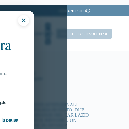
CERCA NEL SITO
×
RICHIEDI CONSULENZA
INTERVISTE
CONTATTI
ra
ategorie
Presentazione
Ricorsi Attivi
Tutti gli articoli
onna
Vittorie Conseguite
timi articoli
gale
ACCERTAMENTI ATTITUDINALI
CONCORSI POLIZIA DI STATO: DUE
NUOVE ORDINANZE DEL TAR LAZIO
 la pausa
DISPONGONO IL RIESAME CON
COMMISSIONE IN DIVERSA
.