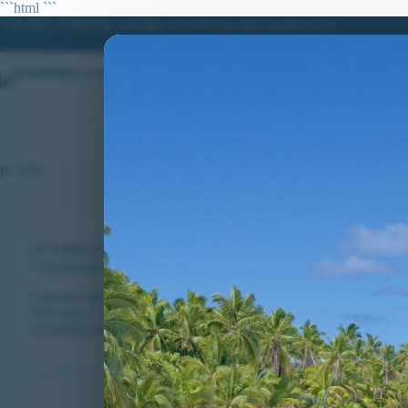
Salta
```html
```
al
+39 380.7996298| info@avvocatoclaudiacaradonna.it
contenuto
HOME
LO STUDIO
MATERIE DI
pr corto
VITTORIE CONSEGUITE
Concorso per 3763 allievi carabinieri, disposta verificazione per 
Concorso per il reclutamento di 3763 allievi carabinieri: disposta 
“PR corto (<0.12 sec) (COD. 60)”.
CLAUDIA CARADONNA
MARZO 13, 2024