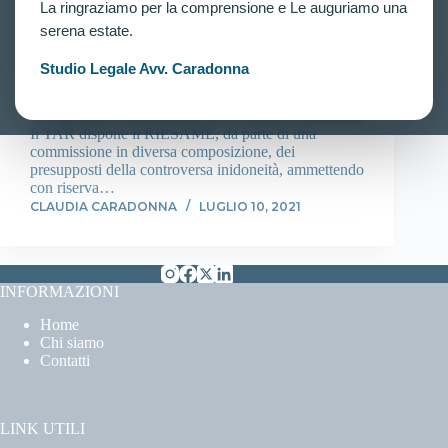
La ringraziamo per la comprensione e Le auguriamo una
RIPETIZIONE DELLA PROVA FISICA DEI
PIEGAMENTI SULLE BRACCIA PER
serena estate.
CANDIDATO ESCLUSO DAL CONCORSO.
Studio Legale Avv. Caradonna
Accertamenti dell’efficienza fisica del Concorso per
1350 allievi agenti della Polizia di Stato. Ennesimo
accoglimento ottenuto dall’Avv. Claudia Caradonna!
Il TAR dispone il RIESAME, da parte di una
commissione in diversa composizione, dei
presupposti della controversa inidoneità, ammettendo
con riserva…
CLAUDIA CARADONNA
LUGLIO 10, 2021
INFORMAZIONI
Home
Chi siamo
Contatti
LINK UTILI