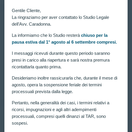
Gentile Cliente,
La ringraziamo per aver contattato lo Studio Legale
dell’Avv. Caradonna.
RICORSI ATTIVI
,
VITTORIE CONSEGUITE
Riammesso ricorrente escluso alle prove fisiche del
“Concorso, per titoli ed esami, per la nomina di 17
La informiamo che lo Studio resterà
chiuso per la
Tenenti in servizio permanente nei Ruoli Normali
pausa estiva dal 1° agosto al 6 settembre compresi.
dell’Aeronautica Militare”.
I messaggi ricevuti durante questo periodo saranno
“Concorso, per titoli ed esami, per la nomina di 17
presi in carico alla riapertura e sarà nostra premura
Tenenti in servizio permanente nei Ruoli Normali
dell’Aeronautica Militare“. Il Tar riammette al
ricontattarla quanto prima.
prosieguo delle prove selettive il ricorrente assistito
dall’avv. Claudia Caradonna, escluso in fase di
Desideriamo inoltre rassicurarla che, durante il mese di
prove di efficienza…
agosto, opera la sospensione feriale dei termini
CLAUDIA CARADONNA
FEBBRAIO 26, 2022
processuali prevista dalla legge.
Pertanto, nella generalità dei casi, i termini relativi a
ricorsi, impugnazioni e agli altri adempimenti
processuali, compresi quelli dinanzi al TAR, sono
RICORSI ATTIVI
,
VITTORIE CONSEGUITE
sospesi.
CONCORSO PER 1350 ALLIEVI AGENTI
DELLA POLIZIA DI STATO: DISPOSTA LA