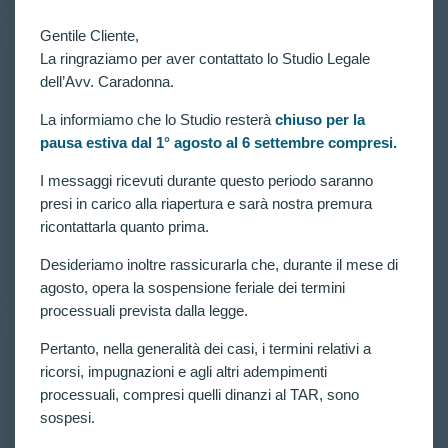
Gentile Cliente,
La ringraziamo per aver contattato lo Studio Legale
dell’Avv. Caradonna.
RICORSI ATTIVI
,
VITTORIE CONSEGUITE
CONCORSO 3581 ALLIEVI CARABINIERI:
NUOVA VITTORIA DEFINITIVA AL TAR
La informiamo che lo Studio resterà
chiuso per la
LAZIO PER CANDIDATA ESCLUSA PER
pausa estiva dal 1° agosto al 6 settembre compresi.
PIEDE PIATTO BILATERALE!
I messaggi ricevuti durante questo periodo saranno
Concorso 3581 Allievi Carabinieri in ferma
presi in carico alla riapertura e sarà nostra premura
quadriennale: ottenuta un’altra vittoria definitiva al
Tar Lazio per candidata esclusa per piede piatto
ricontattarla quanto prima.
bilaterale!
CLAUDIA CARADONNA
DICEMBRE 29, 2021
Desideriamo inoltre rassicurarla che, durante il mese di
agosto, opera la sospensione feriale dei termini
processuali prevista dalla legge.
Pertanto, nella generalità dei casi, i termini relativi a
RICORSI ATTIVI
,
VITTORIE CONSEGUITE
ricorsi, impugnazioni e agli altri adempimenti
Concorso per 3581 allievi carabinieri in ferma
processuali, compresi quelli dinanzi al TAR, sono
quadriennale: disposta verifica per ricorrente esclusa
sospesi.
per PIEDE PIATTO BILATERALE.