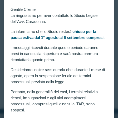
Gentile Cliente,
La ringraziamo per aver contattato lo Studio Legale
dell’Avv. Caradonna.
La informiamo che lo Studio resterà
chiuso per la
pausa estiva dal 1° agosto al 6 settembre compresi.
VITTORIE CONSEGUITE
“Oculorinite allergica stagionale”: riammesso
I messaggi ricevuti durante questo periodo saranno
candidato escluso dal concorso per 3852 allievi
presi in carico alla riapertura e sarà nostra premura
carabinieri.
ricontattarla quanto prima.
Concorso pubblico, per esami e titoli, per il
Desideriamo inoltre rassicurarla che, durante il mese di
reclutamento di 3.852 allievi carabinieri in ferma
quadriennale del ruolo appuntati e carabinieri
agosto, opera la sospensione feriale dei termini
dell’Arma dei Carabinieri: disposta verificazione per
processuali prevista dalla legge.
candidato escluso per “documentata oculorinite
allergica stagionale (cod. 147)”.
Pertanto, nella generalità dei casi, i termini relativi a
CLAUDIA CARADONNA
MAGGIO 28, 2025
ricorsi, impugnazioni e agli altri adempimenti
processuali, compresi quelli dinanzi al TAR, sono
sospesi.
INFORMAZIONI