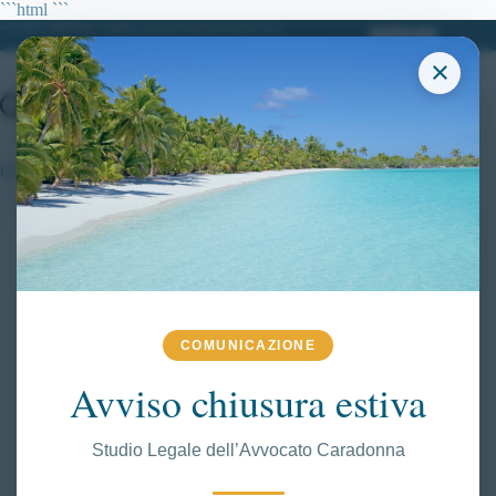
Salta
```html
```
al
+39 380.7996298| info@avvocatoclaudiacaradonna.it
contenuto
×
OCULORINITE
COMUNICAZIONE
Avviso chiusura estiva
Studio Legale dell’Avvocato Caradonna