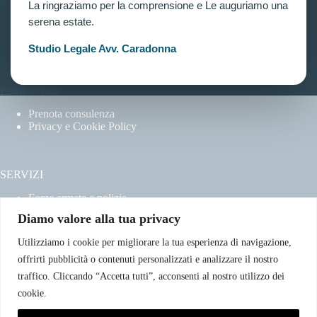
La ringraziamo per la comprensione e Le auguriamo una
Home
serena estate.
Chi siamo
Contatti
Studio Legale Avv. Caradonna
LINK UTILI
Prenota consulenza
Privacy e Cookie Policy
SERVIZI
Forze armate e polizia
Scuole militari
Diamo valore alla tua privacy
Concorsi pubblici
Pubblico impiego
Utilizziamo i cookie per migliorare la tua esperienza di navigazione,
Contratti con la pubblica amministrazione
offrirti pubblicità o contenuti personalizzati e analizzare il nostro
Vittime del dovere ed equiparati
traffico. Cliccando “Accetta tutti”, acconsenti al nostro utilizzo dei
cookie.
CONTATTI