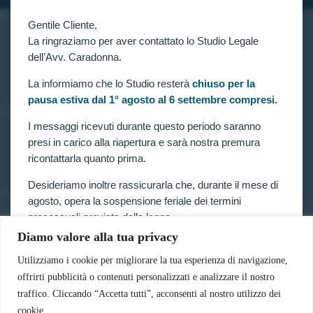
INFORMAZIONI
Gentile Cliente,
Home
La ringraziamo per aver contattato lo Studio Legale
Chi siamo
dell’Avv. Caradonna.
Contatti
La informiamo che lo Studio resterà
chiuso per la
pausa estiva dal 1° agosto al 6 settembre compresi.
LINK UTILI
I messaggi ricevuti durante questo periodo saranno
Prenota consulenza
presi in carico alla riapertura e sarà nostra premura
Privacy e Cookie Policy
ricontattarla quanto prima.
Desideriamo inoltre rassicurarla che, durante il mese di
SERVIZI
agosto, opera la sospensione feriale dei termini
Forze armate e polizia
processuali prevista dalla legge.
Scuole militari
Diamo valore alla tua privacy
Concorsi pubblici
Pertanto, nella generalità dei casi, i termini relativi a
Pubblico impiego
ricorsi, impugnazioni e agli altri adempimenti
Utilizziamo i cookie per migliorare la tua esperienza di navigazione,
Contratti con la pubblica amministrazione
processuali, compresi quelli dinanzi al TAR, sono
offrirti pubblicità o contenuti personalizzati e analizzare il nostro
Vittime del dovere ed equiparati
sospesi.
traffico. Cliccando “Accetta tutti”, acconsenti al nostro utilizzo dei
cookie.