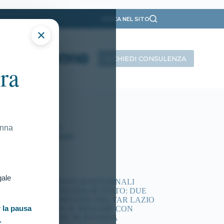
CERCA NEL SITO
×
RICHIEDI CONSULENZA
ra
ategorie
Presentazione
Ricorsi Attivi
Tutti gli articoli
onna
Vittorie Conseguite
timi articoli
gale
ACCERTAMENTI ATTITUDINALI
CONCORSI POLIZIA DI STATO: DUE
NUOVE ORDINANZE DEL TAR LAZIO
 la pausa
DISPONGONO IL RIESAME CON
COMMISSIONE IN DIVERSA
.