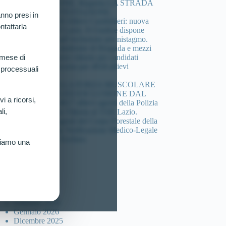
COMPOSIZIONE. Riaperta LA STRADA
DELLA CONTESTAZIONE.
nno presi in
Concorso 4.918 Allievi Carabinieri: nuova
ntattarla
vittoria al TAR Lazio. Il Giudice dispone
verificazione sull’esclusione per nistagmo.
Cheratocono, sindrome di Brugada e mezzi
di sintesi: 3 nuove vittorie per candidati
 mese di
esclusi dal concorso per 4918 allievi
 processuali
carabinieri.
DEFICIT DELLA FORZA MUSCOLARE
(HANDGRIP) ED ESCLUSIONE DAL
vi a ricorsi,
Concorso per 4617 allievi agenti della Polizia
li,
di Stato: Nuova Vittoria al TAR Lazio.
Concorso 46 agenti del Corpo Forestale della
sicilia: Ottenuta Verificazione Medico-Legale
per Candidato Escluso.
riamo una
ccolta articoli
Luglio 2026
Marzo 2026
Febbraio 2026
Gennaio 2026
Dicembre 2025