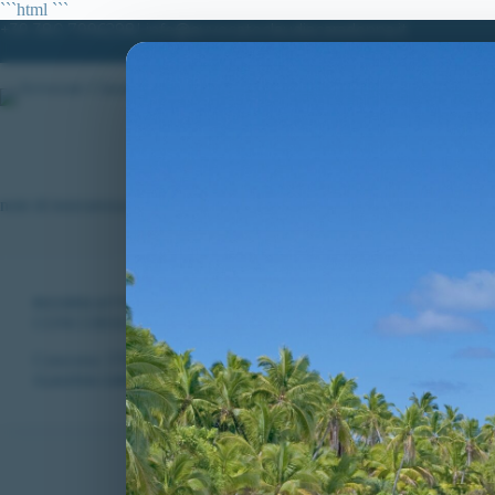
Salta
```html
```
al
+39 380.7996298| info@avvocatoclaudiacaradonna.it
contenuto
HO
note di insicurezza
RICORSI ATTIVI
,
VITTORIE CONSEGUITE
CONCORSO 3700 ALLIEVI CARABINIERI: RICORRENTI 
Concorso 3700 Allievi Carabinieri: continuano le vittorie al Tar L
CLAUDIA CARADONNA
AGOSTO 24, 2019