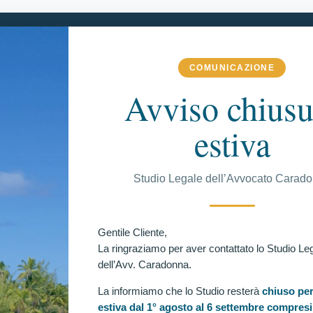
COMUNICAZIONE
ME
LO STUDIO
MATERIE DI COMPETENZA
DI PIÙ
Avviso chiusu
estiva
C
Studio Legale dell’Avvocato Carad
AMMESSI ALLE PROVE ATTITUDINALI!
azio!
Ul
Gentile Cliente,
La ringraziamo per aver contattato lo Studio Le
dell’Avv. Caradonna.
La informiamo che lo Studio resterà
chiuso per
estiva dal 1° agosto al 6 settembre compresi