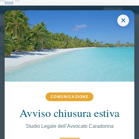
Salta
```html
```
al
+39 380.7996298| info@avvocatoclaudiacaradonna.it
contenuto
×
non discrimina le matassine colorate e test di Farnsworth
alterato) art. 3 comma 1 lett. c.
COMUNICAZIONE
Avviso chiusura estiva
Studio Legale dell’Avvocato Caradonna