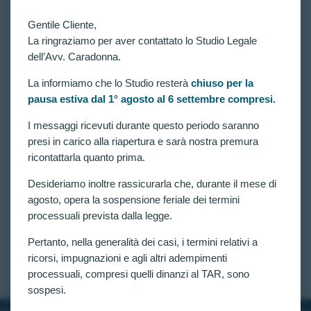
Gentile Cliente,
La ringraziamo per aver contattato lo Studio Legale
dell’Avv. Caradonna.
La informiamo che lo Studio resterà
chiuso per la
pausa estiva dal 1° agosto al 6 settembre compresi.
VITTORIE CONSEGUITE
I messaggi ricevuti durante questo periodo saranno
Concorso per 1887 allievi agenti della Polizia di
presi in carico alla riapertura e sarà nostra premura
Stato: disposta verificazione per 2 candidati esclusi
ricontattarla quanto prima.
per alterazione del senso cromatico.
Desideriamo inoltre rassicurarla che, durante il mese di
Concorso pubblico, per esame, per l’assunzione di
1887 Allievi Agenti della Polizia di Stato: disposta
agosto, opera la sospensione feriale dei termini
verificazione per 2 candidati esclusi con la seguente
processuali prevista dalla legge.
motivazione “Alterazione del senso cromatico (Non
distingue le tavole di Ishihara, non discrimina le
Pertanto, nella generalità dei casi, i termini relativi a
matassine colorate e…
ricorsi, impugnazioni e agli altri adempimenti
CLAUDIA CARADONNA
MARZO 15, 2025
processuali, compresi quelli dinanzi al TAR, sono
sospesi.