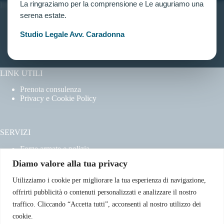
La ringraziamo per la comprensione e Le auguriamo una
INFORMAZIONI
serena estate.
Home
Chi siamo
Studio Legale Avv. Caradonna
Contatti
LINK UTILI
Prenota consulenza
Privacy e Cookie Policy
SERVIZI
Forze armate e polizia
Scuole militari
Diamo valore alla tua privacy
Concorsi pubblici
Pubblico impiego
Utilizziamo i cookie per migliorare la tua esperienza di navigazione,
Contratti con la pubblica amministrazione
offrirti pubblicità o contenuti personalizzati e analizzare il nostro
Vittime del dovere ed equiparati
traffico. Cliccando “Accetta tutti”, acconsenti al nostro utilizzo dei
cookie.