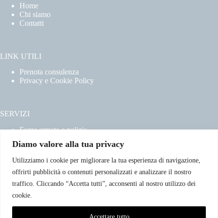
Home
Chi siamo
Contatti
LINK UTILI
Prenota consulenza
Privacy e Cookie Policy
SERVIZI
Forze armate e polizia
Scuole militari
Diamo valore alla tua privacy
Concorsi pubblici
Pubblico impiego
Utilizziamo i cookie per migliorare la tua esperienza di navigazione,
Contratti con la pubblica amministrazione
offrirti pubblicità o contenuti personalizzati e analizzare il nostro
Vittime del dovere ed equiparati
traffico. Cliccando “Accetta tutti”, acconsenti al nostro utilizzo dei
cookie.
CONTATTI
Accettare tutto