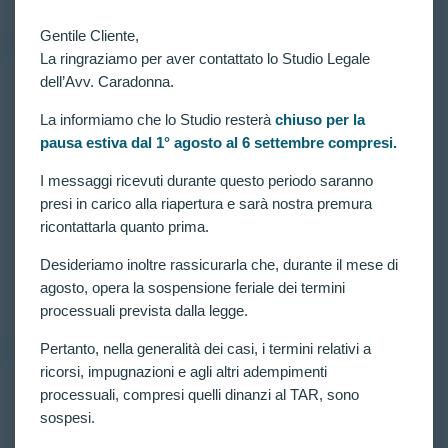
Gentile Cliente,
La ringraziamo per aver contattato lo Studio Legale
dell’Avv. Caradonna.
VITTORIE CONSEGUITE
Concorso 4189 allievi carabinieri: riammessi 14
La informiamo che lo Studio resterà
chiuso per la
candidati esclusi agli accertamenti psico-fisici e alle
pausa estiva dal 1° agosto al 6 settembre compresi.
prove fisiche del concorso.
I messaggi ricevuti durante questo periodo saranno
Concorso per 4189 allievi carabinieri in ferma
presi in carico alla riapertura e sarà nostra premura
quadriennale. Riammessi alle prove concorsuali tutti
i 14 ricorrenti seguiti dall’Avv. Claudia Caradonna,
ricontattarla quanto prima.
esclusi in fase di accertamenti psico-fisici per
IMC<20 per gli uomini; IMC<18 per le donne;
Desideriamo inoltre rassicurarla che, durante il mese di
IMC>26 per le donne; massa…
agosto, opera la sospensione feriale dei termini
CLAUDIA CARADONNA
APRILE 10, 2023
processuali prevista dalla legge.
Pertanto, nella generalità dei casi, i termini relativi a
ricorsi, impugnazioni e agli altri adempimenti
processuali, compresi quelli dinanzi al TAR, sono
VITTORIE CONSEGUITE
sospesi.
Concorso 4189 allievi carabinieri: riammessi altri 7
candidati esclusi agli accertamenti psico-fisici e alle