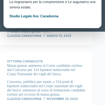
La ringraziamo per la comprensione e Le auguriamo una
prove fisiche del concorso.
serena estate.
Concorso per 4189 allievi carabinieri in ferma
quadriennale. Riammessi alle prove concorsuali altri
Studio Legale Avv. Caradonna
7 ricorrenti seguiti dall’Avv. Claudia Caradonna,
esclusi in fase di accertamenti psico-fisici (IMC<20
per gli uomini; IMC>18 per le donne; IMC>26 per
le donne; massa grassa >33…
CLAUDIA CARADONNA
MARZO 10, 2023
VITTORIE CONSEGUITE
Massa grassa: ammesso al Corso candidato escluso
dal Concorso per 314 Ispettori antincendio nel
Corpo Nazionale dei vigili del fuoco.
Concorso, pubblico per esami, a 314 posti di
Ispettore antincendio nel Corpo nazionale dei vigili
del fuoco: ammesso al corso di formazione candidato
escluso per eccesso di massa grassa.
CLAUDIA CARADONNA
NOVEMBRE 23, 2022