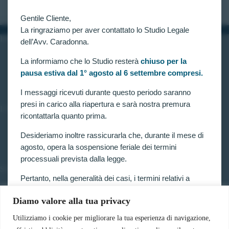
Gentile Cliente,
La ringraziamo per aver contattato lo Studio Legale
INFORMAZIONI
dell’Avv. Caradonna.
Home
La informiamo che lo Studio resterà
chiuso per la
Chi siamo
pausa estiva dal 1° agosto al 6 settembre compresi.
Contatti
I messaggi ricevuti durante questo periodo saranno
presi in carico alla riapertura e sarà nostra premura
LINK UTILI
ricontattarla quanto prima.
Prenota consulenza
Privacy e Cookie Policy
Desideriamo inoltre rassicurarla che, durante il mese di
agosto, opera la sospensione feriale dei termini
processuali prevista dalla legge.
SERVIZI
Pertanto, nella generalità dei casi, i termini relativi a
Forze armate e polizia
ricorsi, impugnazioni e agli altri adempimenti
Scuole militari
Diamo valore alla tua privacy
processuali, compresi quelli dinanzi al TAR, sono
Concorsi pubblici
sospesi.
Pubblico impiego
Utilizziamo i cookie per migliorare la tua esperienza di navigazione,
Contratti con la pubblica amministrazione