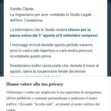
INFORMAZIONI
Gentile Cliente,
Home
La ringraziamo per aver contattato lo Studio Legale
Chi siamo
dell’Avv. Caradonna.
Contatti
La informiamo che lo Studio resterà
chiuso per la
pausa estiva dal 1° agosto al 6 settembre compresi.
LINK UTILI
I messaggi ricevuti durante questo periodo saranno
Prenota consulenza
presi in carico alla riapertura e sarà nostra premura
Privacy e Cookie Policy
ricontattarla quanto prima.
Desideriamo inoltre rassicurarla che, durante il mese di
SERVIZI
agosto, opera la sospensione feriale dei termini
Forze armate e polizia
processuali prevista dalla legge.
Scuole militari
Diamo valore alla tua privacy
Concorsi pubblici
Pertanto, nella generalità dei casi, i termini relativi a
Pubblico impiego
ricorsi, impugnazioni e agli altri adempimenti
Utilizziamo i cookie per migliorare la tua esperienza di navigazione,
Contratti con la pubblica amministrazione
processuali, compresi quelli dinanzi al TAR, sono
offrirti pubblicità o contenuti personalizzati e analizzare il nostro
Vittime del dovere ed equiparati
sospesi.
traffico. Cliccando “Accetta tutti”, acconsenti al nostro utilizzo dei
cookie.