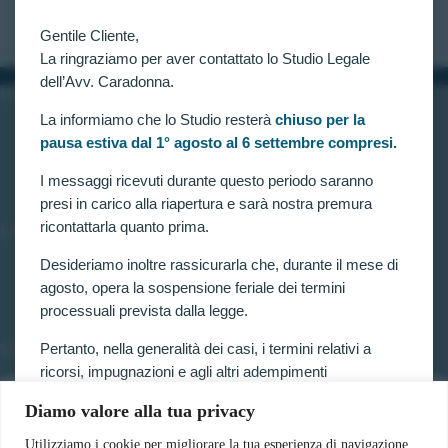
CLAUDIA CARADONNA
GIUGNO 2, 2023
Gentile Cliente,
La ringraziamo per aver contattato lo Studio Legale
dell’Avv. Caradonna.
INFORMAZIONI
La informiamo che lo Studio resterà
chiuso per la
Home
pausa estiva dal 1° agosto al 6 settembre compresi.
Chi siamo
Contatti
I messaggi ricevuti durante questo periodo saranno
presi in carico alla riapertura e sarà nostra premura
ricontattarla quanto prima.
LINK UTILI
Prenota consulenza
Desideriamo inoltre rassicurarla che, durante il mese di
Privacy e Cookie Policy
agosto, opera la sospensione feriale dei termini
processuali prevista dalla legge.
Pertanto, nella generalità dei casi, i termini relativi a
SERVIZI
ricorsi, impugnazioni e agli altri adempimenti
Forze armate e polizia
processuali, compresi quelli dinanzi al TAR, sono
Scuole militari
Diamo valore alla tua privacy
sospesi.
Concorsi pubblici
Pubblico impiego
Utilizziamo i cookie per migliorare la tua esperienza di navigazione,