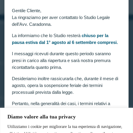
Gentile Cliente,
La ringraziamo per aver contattato lo Studio Legale
INFORMAZIONI
dell’Avv. Caradonna.
Home
La informiamo che lo Studio resterà
chiuso per la
Chi siamo
pausa estiva dal 1° agosto al 6 settembre compresi.
Contatti
I messaggi ricevuti durante questo periodo saranno
presi in carico alla riapertura e sarà nostra premura
LINK UTILI
ricontattarla quanto prima.
Prenota consulenza
Privacy e Cookie Policy
Desideriamo inoltre rassicurarla che, durante il mese di
agosto, opera la sospensione feriale dei termini
processuali prevista dalla legge.
SERVIZI
Pertanto, nella generalità dei casi, i termini relativi a
Forze armate e polizia
ricorsi, impugnazioni e agli altri adempimenti
Scuole militari
Diamo valore alla tua privacy
processuali, compresi quelli dinanzi al TAR, sono
Concorsi pubblici
sospesi.
Pubblico impiego
Utilizziamo i cookie per migliorare la tua esperienza di navigazione,
Contratti con la pubblica amministrazione