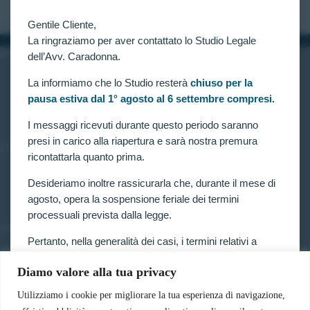
Gentile Cliente,
La ringraziamo per aver contattato lo Studio Legale
INFORMAZIONI
dell’Avv. Caradonna.
Home
La informiamo che lo Studio resterà
chiuso per la
Chi siamo
pausa estiva dal 1° agosto al 6 settembre compresi.
Contatti
I messaggi ricevuti durante questo periodo saranno
presi in carico alla riapertura e sarà nostra premura
LINK UTILI
ricontattarla quanto prima.
Prenota consulenza
Privacy e Cookie Policy
Desideriamo inoltre rassicurarla che, durante il mese di
agosto, opera la sospensione feriale dei termini
processuali prevista dalla legge.
SERVIZI
Pertanto, nella generalità dei casi, i termini relativi a
Forze armate e polizia
ricorsi, impugnazioni e agli altri adempimenti
Scuole militari
Diamo valore alla tua privacy
processuali, compresi quelli dinanzi al TAR, sono
Concorsi pubblici
sospesi.
Pubblico impiego
Utilizziamo i cookie per migliorare la tua esperienza di navigazione,
Contratti con la pubblica amministrazione