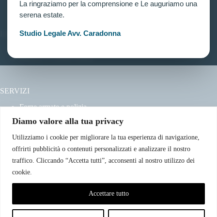
Contatti
La ringraziamo per la comprensione e Le auguriamo una
serena estate.
Studio Legale Avv. Caradonna
LINK UTILI
Prenota consulenza
Privacy e Cookie Policy
SERVIZI
Forze armate e polizia
Scuole militari
Diamo valore alla tua privacy
Concorsi pubblici
Pubblico impiego
Utilizziamo i cookie per migliorare la tua esperienza di navigazione,
Contratti con la pubblica amministrazione
offrirti pubblicità o contenuti personalizzati e analizzare il nostro
Vittime del dovere ed equiparati
traffico. Cliccando “Accetta tutti”, acconsenti al nostro utilizzo dei
cookie.
CONTATTI
Accettare tutto
Email:info@avvocatoclaudiacaradonna.it
Telefono: +39 380.7996298
Indirizzo: Via Simone Cuccia – n. 1, 90144 – Palermo