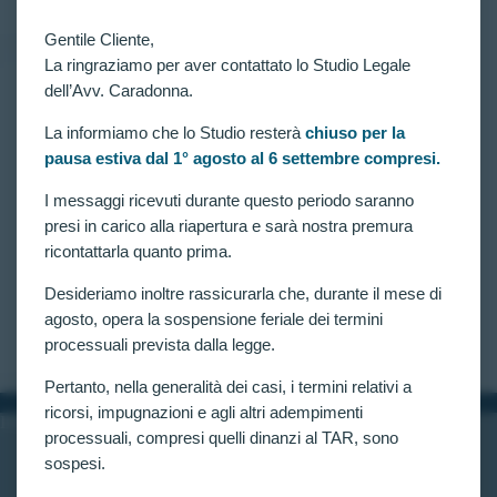
Gentile Cliente,
La ringraziamo per aver contattato lo Studio Legale
dell’Avv. Caradonna.
RICORSI ATTIVI
,
VITTORIE CONSEGUITE
CONCORSO 3700 ALLIEVI CARABINIERI:
La informiamo che lo Studio resterà
chiuso per la
AMMESSO RICORRENTE ESCLUSO PER
pausa estiva dal 1° agosto al 6 settembre compresi.
IPERCOLESTEROLEMIA.
I messaggi ricevuti durante questo periodo saranno
Concorso 3700 Allievi Carabinieri in ferma
presi in carico alla riapertura e sarà nostra premura
quadriennale: riammesso altro ricorrente escluso per
ipercolesterolemia >240 mg Il TAR Lazio, Sez. I
ricontattarla quanto prima.
Bis, continua ad accogliere i ricorsi dell’Avv.
Caradonna avverso i giudizi di inidoneità della
Desideriamo inoltre rassicurarla che, durante il mese di
commissione per gli accertamenti psico-fisici!
agosto, opera la sospensione feriale dei termini
CLAUDIA CARADONNA
NOVEMBRE 26, 2019
processuali prevista dalla legge.
Pertanto, nella generalità dei casi, i termini relativi a
ricorsi, impugnazioni e agli altri adempimenti
INFORMAZIONI
processuali, compresi quelli dinanzi al TAR, sono
Home
sospesi.
Chi siamo