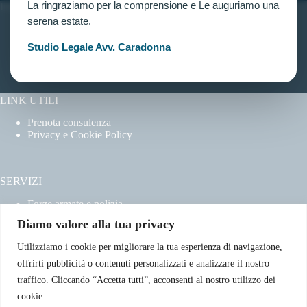
La ringraziamo per la comprensione e Le auguriamo una
INFORMAZIONI
serena estate.
Home
Chi siamo
Studio Legale Avv. Caradonna
Contatti
LINK UTILI
Prenota consulenza
Privacy e Cookie Policy
SERVIZI
Forze armate e polizia
Scuole militari
Diamo valore alla tua privacy
Concorsi pubblici
Pubblico impiego
Utilizziamo i cookie per migliorare la tua esperienza di navigazione,
Contratti con la pubblica amministrazione
offrirti pubblicità o contenuti personalizzati e analizzare il nostro
Vittime del dovere ed equiparati
traffico. Cliccando “Accetta tutti”, acconsenti al nostro utilizzo dei
cookie.