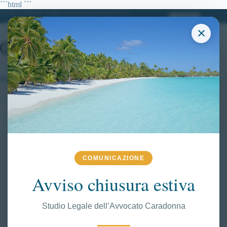
Salta
```html
```
al
+39 380.7996298| info@avvocatoclaudiacaradonna.it
contenuto
×
inidoneità psicofisica
COMUNICAZIONE
Avviso chiusura estiva
Studio Legale dell’Avvocato Caradonna