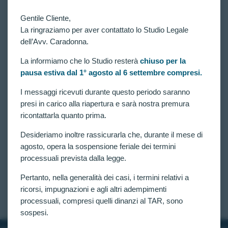
Gentile Cliente,
La ringraziamo per aver contattato lo Studio Legale
dell’Avv. Caradonna.
La informiamo che lo Studio resterà
chiuso per la
pausa estiva dal 1° agosto al 6 settembre compresi.
VITTORIE CONSEGUITE
concorso 4918 allievi carabinieri: Nuovo
I messaggi ricevuti durante questo periodo saranno
accoglimento al tar lazio. Ordinata Verificazione
presi in carico alla riapertura e sarà nostra premura
Medica per Candidato Escluso per “note d’Ansia da
ricontattarla quanto prima.
Prestazione”
Desideriamo inoltre rassicurarla che, durante il mese di
Concorso per 4918 allievi carabinieri: il Tribunale
Amministrativo Regionale per il Lazio ha emesso
agosto, opera la sospensione feriale dei termini
una significativa ordinanza che rappresenta un
processuali prevista dalla legge.
ulteriore successo nell’ambito dei contenziosi relativi
ai concorsi militari dell’Arma dei Carabinieri, per
Pertanto, nella generalità dei casi, i termini relativi a
candidato escluso per note d’ansia da prestazione.
ricorsi, impugnazioni e agli altri adempimenti
CLAUDIA CARADONNA
FEBBRAIO 12, 2026
processuali, compresi quelli dinanzi al TAR, sono
sospesi.