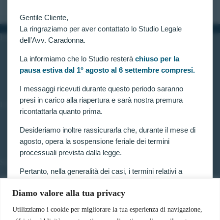
Gentile Cliente,
La ringraziamo per aver contattato lo Studio Legale
INFORMAZIONI
dell’Avv. Caradonna.
Home
La informiamo che lo Studio resterà
chiuso per la
Chi siamo
pausa estiva dal 1° agosto al 6 settembre compresi.
Contatti
I messaggi ricevuti durante questo periodo saranno
presi in carico alla riapertura e sarà nostra premura
LINK UTILI
ricontattarla quanto prima.
Prenota consulenza
Privacy e Cookie Policy
Desideriamo inoltre rassicurarla che, durante il mese di
agosto, opera la sospensione feriale dei termini
processuali prevista dalla legge.
SERVIZI
Pertanto, nella generalità dei casi, i termini relativi a
Forze armate e polizia
ricorsi, impugnazioni e agli altri adempimenti
Scuole militari
Diamo valore alla tua privacy
processuali, compresi quelli dinanzi al TAR, sono
Concorsi pubblici
sospesi.
Pubblico impiego
Utilizziamo i cookie per migliorare la tua esperienza di navigazione,
Contratti con la pubblica amministrazione