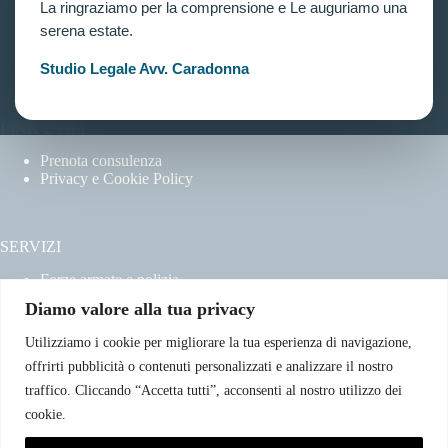
La ringraziamo per la comprensione e Le auguriamo una
Home
serena estate.
Chi siamo
Contatti
Studio Legale Avv. Caradonna
LINK UTILI
Prenota consulenza
Privacy e Cookie Policy
SERVIZI
Forze armate e polizia
Scuole militari
Diamo valore alla tua privacy
Concorsi pubblici
Pubblico impiego
Utilizziamo i cookie per migliorare la tua esperienza di navigazione,
Contratti con la pubblica amministrazione
offrirti pubblicità o contenuti personalizzati e analizzare il nostro
Vittime del dovere ed equiparati
traffico. Cliccando “Accetta tutti”, acconsenti al nostro utilizzo dei
cookie.
CONTATTI