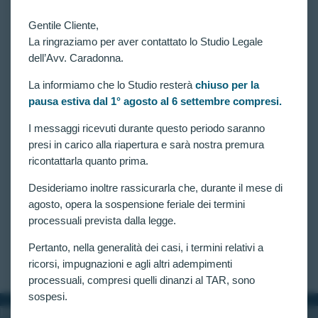
Gentile Cliente,
La ringraziamo per aver contattato lo Studio Legale
dell’Avv. Caradonna.
La informiamo che lo Studio resterà
chiuso per la
pausa estiva dal 1° agosto al 6 settembre compresi.
VITTORIE CONSEGUITE
Decadenza dall’immissione in servizio permanente
I messaggi ricevuti durante questo periodo saranno
per imputazione in procedimento penale. E’ possibile
presi in carico alla riapertura e sarà nostra premura
la riammissione in servizio se poi si viene assolti?
ricontattarla quanto prima.
Accolto in via cautelare il ricorso proposto dall’avv.
Desideriamo inoltre rassicurarla che, durante il mese di
Caradonna in difesa di un militare dichiarato
decaduto dall’immissione in servizio permanente, in
agosto, opera la sospensione feriale dei termini
quanto imputato in un procedimento penale, anche
processuali prevista dalla legge.
se poi assolto con formula piena. Il Tar ordina
all’Amministrazione di riesaminare…
Pertanto, nella generalità dei casi, i termini relativi a
CLAUDIA CARADONNA
GIUGNO 8, 2025
ricorsi, impugnazioni e agli altri adempimenti
processuali, compresi quelli dinanzi al TAR, sono
sospesi.
INFORMAZIONI