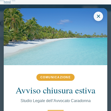
Salta
```html
```
al
+39 380.7996298| info@avvocatoclaudiacaradonna.it
contenuto
×
imputato in procedimento penale
COMUNICAZIONE
Avviso chiusura estiva
Studio Legale dell’Avvocato Caradonna