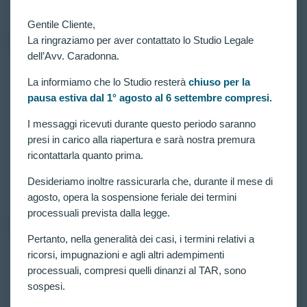
CLAUDIA CARADONNA
NOVEMBRE 26, 2023
Gentile Cliente,
La ringraziamo per aver contattato lo Studio Legale
dell’Avv. Caradonna.
VITTORIE CONSEGUITE
La informiamo che lo Studio resterà
chiuso per la
Concorso 4189 allievi carabinieri: riammesso alle
pausa estiva dal 1° agosto al 6 settembre compresi.
prove concorsuali ricorrente escluso per
GRACILITA’ COSTITUZIONALE (IMC<20).
I messaggi ricevuti durante questo periodo saranno
presi in carico alla riapertura e sarà nostra premura
Concorso per 4189 allievi carabinieri in ferma
quadriennale. Riammesso alle prove concorsuali
ricontattarla quanto prima.
ricorrente escluso per GRACILITA’
COSTITUZIONALE (IMC<20).
Desideriamo inoltre rassicurarla che, durante il mese di
CLAUDIA CARADONNA
FEBBRAIO 6, 2023
agosto, opera la sospensione feriale dei termini
processuali prevista dalla legge.
Pertanto, nella generalità dei casi, i termini relativi a
ricorsi, impugnazioni e agli altri adempimenti
RICORSI ATTIVI
,
VITTORIE CONSEGUITE
processuali, compresi quelli dinanzi al TAR, sono
“GRACILITA’ DI COSTITUZIONE (LETTERA
sospesi.
A)”: riammesso ricorrente escluso al Concorso per
3581 allievi carabinieri in ferma quadriennale.