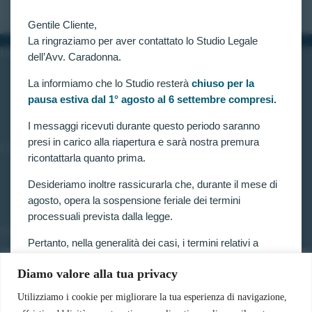
Gentile Cliente,
La ringraziamo per aver contattato lo Studio Legale
INFORMAZIONI
dell’Avv. Caradonna.
Home
La informiamo che lo Studio resterà
chiuso per la
Chi siamo
pausa estiva dal 1° agosto al 6 settembre compresi.
Contatti
I messaggi ricevuti durante questo periodo saranno
presi in carico alla riapertura e sarà nostra premura
LINK UTILI
ricontattarla quanto prima.
Prenota consulenza
Privacy e Cookie Policy
Desideriamo inoltre rassicurarla che, durante il mese di
agosto, opera la sospensione feriale dei termini
processuali prevista dalla legge.
SERVIZI
Pertanto, nella generalità dei casi, i termini relativi a
Forze armate e polizia
ricorsi, impugnazioni e agli altri adempimenti
Scuole militari
Diamo valore alla tua privacy
processuali, compresi quelli dinanzi al TAR, sono
Concorsi pubblici
sospesi.
Pubblico impiego
Utilizziamo i cookie per migliorare la tua esperienza di navigazione,
Contratti con la pubblica amministrazione