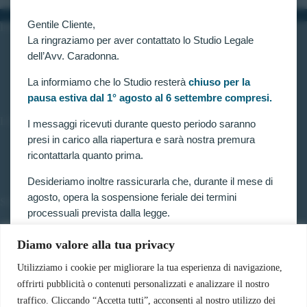
Gentile Cliente,
INFORMAZIONI
La ringraziamo per aver contattato lo Studio Legale
Home
dell’Avv. Caradonna.
Chi siamo
Contatti
La informiamo che lo Studio resterà
chiuso per la
pausa estiva dal 1° agosto al 6 settembre compresi.
LINK UTILI
I messaggi ricevuti durante questo periodo saranno
presi in carico alla riapertura e sarà nostra premura
Prenota consulenza
ricontattarla quanto prima.
Privacy e Cookie Policy
Desideriamo inoltre rassicurarla che, durante il mese di
agosto, opera la sospensione feriale dei termini
SERVIZI
processuali prevista dalla legge.
Forze armate e polizia
Scuole militari
Pertanto, nella generalità dei casi, i termini relativi a
Diamo valore alla tua privacy
Concorsi pubblici
ricorsi, impugnazioni e agli altri adempimenti
Pubblico impiego
Utilizziamo i cookie per migliorare la tua esperienza di navigazione,
processuali, compresi quelli dinanzi al TAR, sono
Contratti con la pubblica amministrazione
offrirti pubblicità o contenuti personalizzati e analizzare il nostro
sospesi.
Vittime del dovere ed equiparati
traffico. Cliccando “Accetta tutti”, acconsenti al nostro utilizzo dei