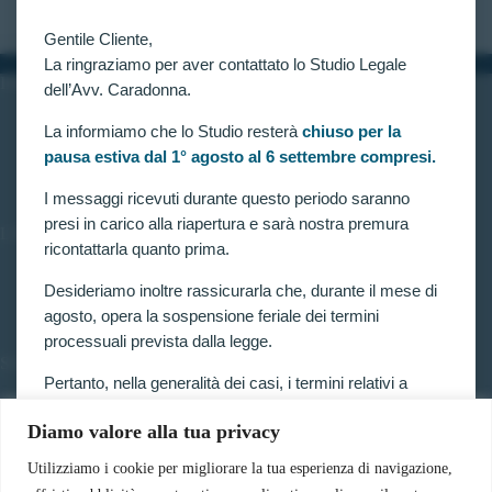
Gentile Cliente,
La ringraziamo per aver contattato lo Studio Legale
INFORMAZIONI
dell’Avv. Caradonna.
Home
La informiamo che lo Studio resterà
chiuso per la
Chi siamo
pausa estiva dal 1° agosto al 6 settembre compresi.
Contatti
I messaggi ricevuti durante questo periodo saranno
presi in carico alla riapertura e sarà nostra premura
LINK UTILI
ricontattarla quanto prima.
Prenota consulenza
Privacy e Cookie Policy
Desideriamo inoltre rassicurarla che, durante il mese di
agosto, opera la sospensione feriale dei termini
processuali prevista dalla legge.
SERVIZI
Pertanto, nella generalità dei casi, i termini relativi a
Forze armate e polizia
ricorsi, impugnazioni e agli altri adempimenti
Scuole militari
Diamo valore alla tua privacy
processuali, compresi quelli dinanzi al TAR, sono
Concorsi pubblici
sospesi.
Pubblico impiego
Utilizziamo i cookie per migliorare la tua esperienza di navigazione,
Contratti con la pubblica amministrazione